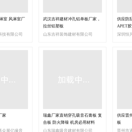
风淋室 风淋室厂
武汉吉祥建材冲孔铝单板厂家，
供应防刮
拉丝铝塑板
APET
科技有限公司
山东吉祥装饰建材有限公司
深圳恒
厂家
瑞鑫厂家直销穿孔吸音石膏板 复
供应晋州
合板 防火降噪 机房必用材料
板
基众展亿缘音
山东瑞鑫吸音建材有限公司
晋州市