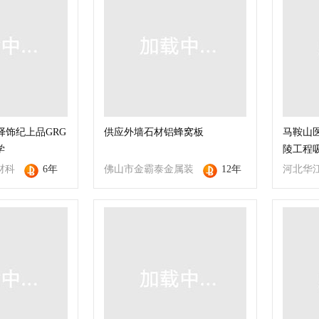
择饰纪上品GRG
供应外墙石材铝蜂窝板
马鞍山
学
陵工程
材科
6年
佛山市金霸泰金属装
12年
河北华
饰材料有限公司
限公司