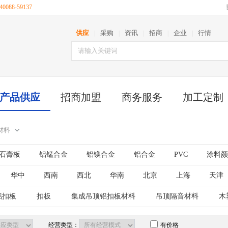
088-59137
供应
采购
资讯
招商
企业
行情
|
|
|
|
|
产品供应
招商加盟
商务服务
加工定制
材料
石膏板
铝锰合金
铝镁合金
铝合金
PVC
涂料颜
华中
西南
西北
华南
北京
上海
天津
古
江苏
山东
安徽
浙江
福建
湖北
铝扣板
扣板
集成吊顶铝扣板材料
吊顶隔音材料
木
西藏
陕西
甘肃
青海
宁夏
新疆
台湾
经营类型：
有价格