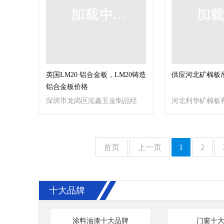
英国LM20 铝合金板，LM20铸造
供应河北矿棉板
铝合金板价格
深圳市龙岗区泓鑫五金制品经
河北利华矿棉板
营部
首页
上一页
1
2
十大品牌
涂料油漆十大品牌
门窗十