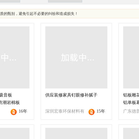
质的甄别，避免引起不必要的纠纷和造成损失！
吸音板
供应装修家具钉眼修补腻子
铝板雕
mm防潮岩棉板
铝单板幕
16年
深圳宏泰环保材料有
15年
广东德
限公司
公司