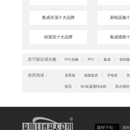
集成吊顶十大品牌
厨电设施
硅藻泥十大品牌
集成墙面
您可能还感兴趣：
PVC扣板
PVC
集成
铝扣板
推荐阅读：
背景墙
精致家具
手电筒
衣
铝箔
RO反渗透纯水机
防火密封
建材子站：
聚商