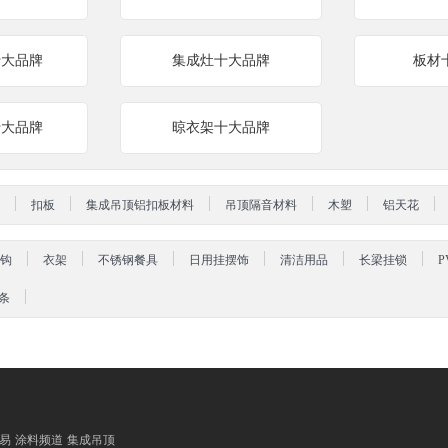
十大品牌
集成灶十大品牌
板材
十大品牌
晾衣架十大品牌
扣板
集成吊顶铝扣板材料
吊顶隔音材料
木塑
铝天花
钩
衣架
不锈钢餐具
日用挂摆饰
清洁用品
长梁挂锁
P
条
易
涂料频道
集成吊顶