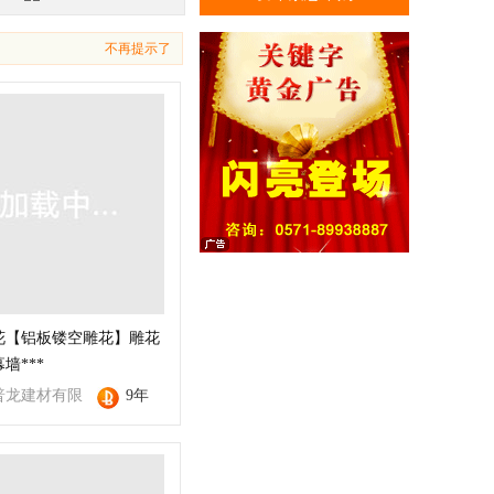
不再提示了
花【铝板镂空雕花】雕花
墙***
普龙建材有限
9年