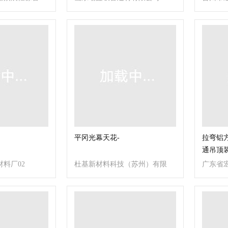
平冈光幕天花-
拉弯铝
通吊顶
料厂02
杜基新材料科技（苏州）有限
广东省
公司