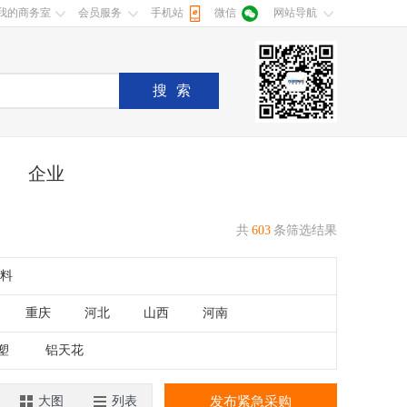
我的商务室
会员服务
手机站
微信
网站导航
搜索
企业
共
603
条筛选结果
料
重庆
河北
山西
河南
湖南
广东
广西
江西
塑
铝天花
香港
澳门
大图
列表
发布紧急采购