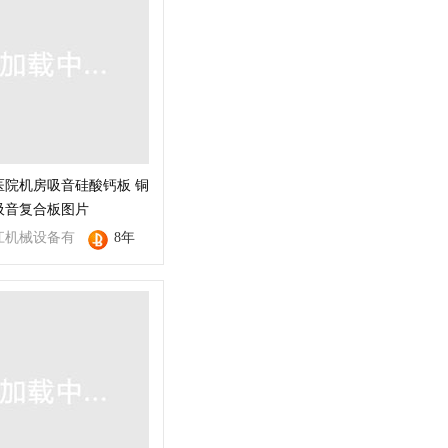
医院机房吸音硅酸钙板 铜
吸音复合板图片
江机械设备有
8年