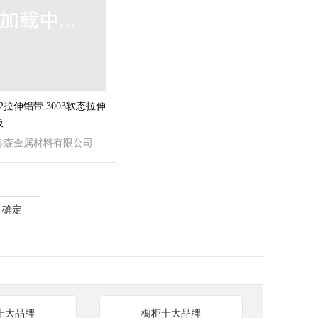
52拉伸铝带 3003软态拉伸
板
粤森金属材料有限公司
确定
十大品牌
橱柜十大品牌