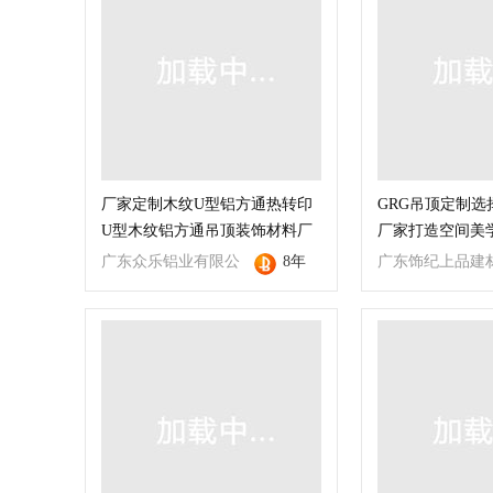
厂家定制木纹U型铝方通热转印
GRG吊顶定制选
U型木纹铝方通吊顶装饰材料厂
厂家打造空间美
家直销
广东众乐铝业有限公
8年
广东饰纪上品建
司
技有限公司