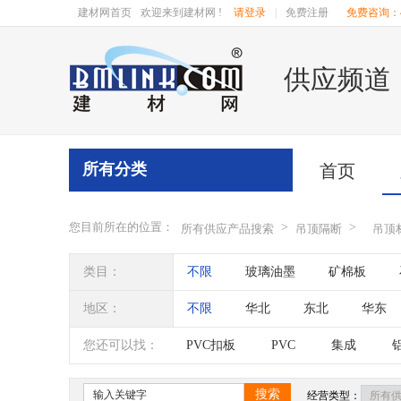
建材网首页
欢迎来到建材网 !
请登录
|
免费注册
免费咨询：40
供应频道
所有分类
首页
您目前所在的位置：
>
>
所有供应产品搜索
吊顶隔断
吊顶
类目：
不限
玻璃油墨
矿棉板
地区：
不限
华北
东北
华东
辽宁
吉林
黑龙江
内蒙
您还可以找：
PVC扣板
PVC
集成
四川
海南
贵州
云南
搜索
经营类型：