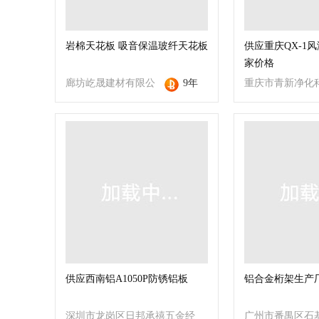
岩棉天花板 吸音保温玻纤天花板
供应重庆QX-1
家价格
廊坊屹晟建材有限公
9年
重庆市青新净化
司
供应西南铝A1050P防锈铝板
铝合金桁架生产
深圳市龙岗区日邦承禧五金经
广州市番禺区石