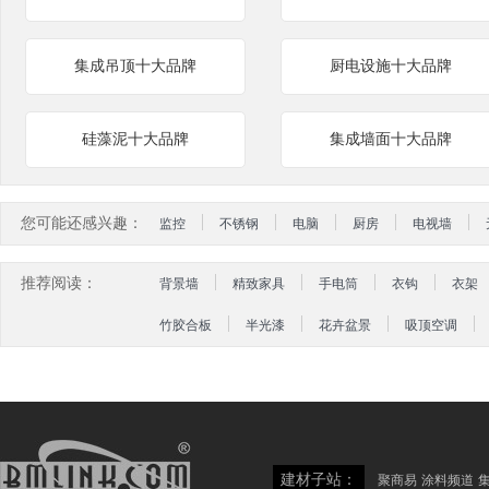
集成吊顶十大品牌
厨电设施十大品牌
硅藻泥十大品牌
集成墙面十大品牌
您可能还感兴趣：
监控
不锈钢
电脑
厨房
电视墙
推荐阅读：
背景墙
精致家具
手电筒
衣钩
衣架
竹胶合板
半光漆
花卉盆景
吸顶空调
建材子站：
聚商易
涂料频道