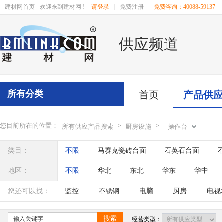
建材网首页
欢迎来到建材网 !
请登录
|
免费注册
免费咨询：40088-59137
供应频道
所有分类
首页
产品供
您目前所在的位置：
>
>
所有供应产品搜索
厨房设施
操作台
类目：
不限
马赛克瓷砖台面
石英石台面
地区：
不限
华北
东北
华东
华中
辽宁
吉林
黑龙江
内蒙古
江苏
您还可以找：
监控
不锈钢
电脑
厨房
电视
四川
海南
贵州
云南
西藏
搜索
经营类型：