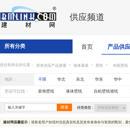
供应频道
所有分类
首页
产品供
您目前所在的位置：
>
>
>
所有供应产品搜索
墙体幕墙
壁纸
布面壁纸
地区：
不限
华北
东北
华东
华中
辽宁
吉林
黑龙江
内蒙古
江苏
您还可以找：
装饰壁纸
液体壁纸
自粘壁纸墙纸
四川
海南
贵州
云南
西藏
搜索
经营类型：
建材网温馨提示：
请新老用户加强对信息真实性及其发布者身份与资质的甄别，避