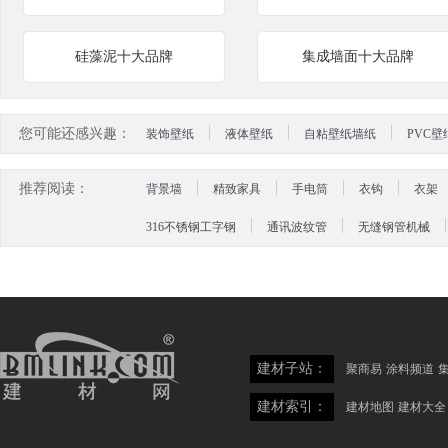
硅藻泥十大品牌
集成墙面十大品牌
您可能还感兴趣：
装饰壁纸
液体壁纸
自粘壁纸墙纸
PVC壁
推荐阅读：
背景墙
精致家具
手电筒
衣钩
衣架
316不锈钢工字钢
通讯波纹管
无缝钢管机械
建材子站：
聚商易
涂料频道
建材索引：
建材地图
建材大全