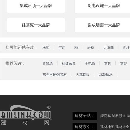
集成吊顶十大品牌
厨电设施十大品牌
硅藻泥十大品牌
集成墙面十大品牌
您可能还感兴趣：
橡塑
空调
PE
岩棉
太阳能
直埋
推荐阅读：
背景墙
精致家具
手电筒
衣钩
衣架
东莞不锈钢管材
天花铝板
6326轴承
建材子站：
聚商易
涂料频道
建材索引：
建材地图
建材大全