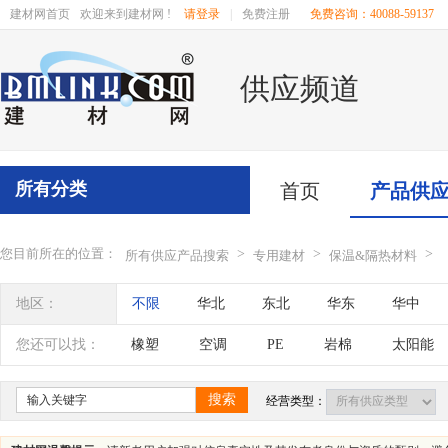
建材网首页
欢迎来到建材网 !
请登录
|
免费注册
免费咨询：40088-59137
供应频道
所有分类
首页
产品供
您目前所在的位置：
>
>
>
所有供应产品搜索
专用建材
保温&隔热材料
地区：
不限
华北
东北
华东
华中
辽宁
吉林
黑龙江
内蒙古
江苏
您还可以找：
橡塑
空调
PE
岩棉
太阳能
四川
海南
贵州
云南
西藏
搜索
经营类型：