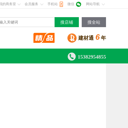
我的商务室
会员服务
手机站
微信
网站导航
搜店铺
搜全站
6
建材通
年

15382954855