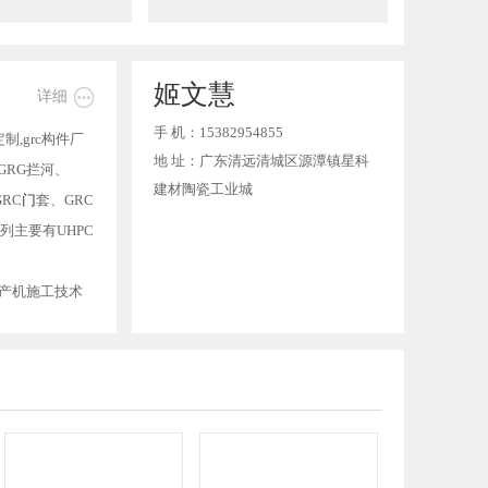
姬文慧

详细
手 机：15382954855
制,grc构件厂
地 址：广东清远清城区源潭镇星科
、GRG拦河、
建材陶瓷工业城
RC
门
套、GRC
列主要有UHPC
产机施工技术
现场施工-售后服
本着“重信誉、
”的原则，“勇
心类、剧院报告
的合作供应