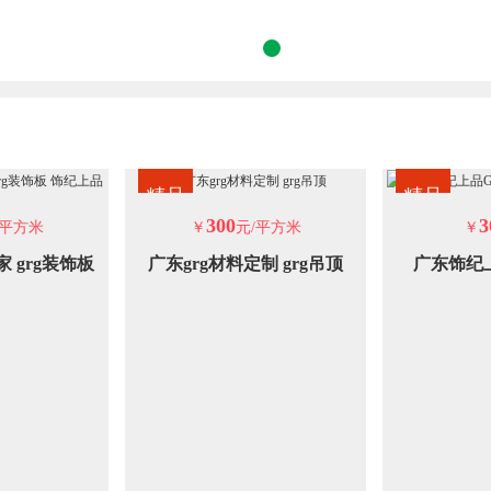
精品
精品
300
3
/平方米
￥
元/平方米
￥
家 grg装饰板
广东grg材料定制 grg吊顶
广东饰纪
上品
GR