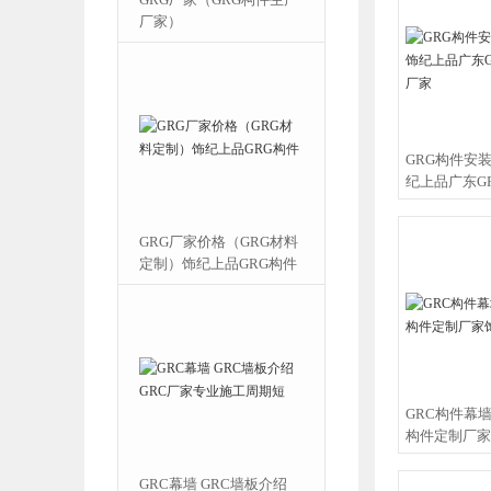
上品GRC线条
厂家）
GRG构件安
纪上品广东G
厂家
RG厂家浅析
GRG厂家价格（GRG材料
在建筑空间中的
定制）饰纪上品GRG构件
GRC构件幕
构件定制厂家
格 GRG厂家
GRC幕墙 GRC墙板介绍