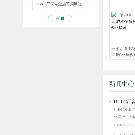
料一般多少钱一
GRC厂家专业施工周期短
一平方UHP
UHPC外墙
的价格指南
新闻中心
UHPC厂
UHPC波
化管控，不
对每一道工
2026/08/07 