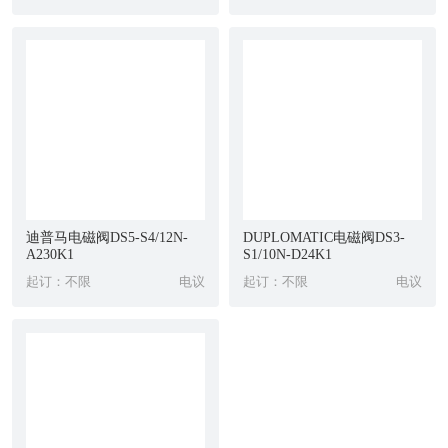
常用的插下连接有钢珠或销钉二种构造。该连接方式由于没有 机
械设备上省劲的组 织,如果误插,机械设备摩擦阻力显著扩大,能立
即被发觉。
机柜联接：是用以一些挨近架构必须盲目跟风连接的机器设备上的
7芯航空插头,能够使电器设备做得轻较小,较非常容易维护保养和
更靠谱。这类连接方式使作业者没法觉得到连接的状况,必需设计
方案这种精 准的定位设备,以防止将误插的7芯航空插头强制性连
接到一块儿,使误插变成并不是。服务器机柜式7芯航空插头一般选
迪普马电磁阀DS5-S4/12N-
DUPLOMATIC电磁阀DS3-
A230K1
S1/10N-D24K1
用波动或延展性触碰设计方案构造来确保其恰当的连接。
起订：不限
电议
起订：不限
电议
比例阀插头R900021267
力士乐电磁阀线圈R900989705
力士乐比例阀7芯插头R900017404
力士乐比例阀7芯插头R900021267
力士乐比例阀7芯插头R900217845
力士乐比例阀7芯插头R900223890