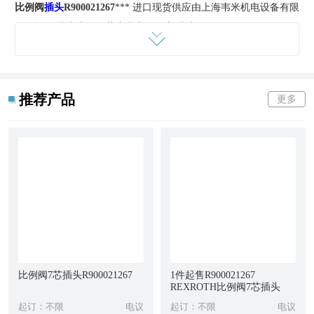
比例阀
插头
R900021267
*** 进口现货供应由上海韦米机电设备有限
公司提供,是韦米的优势产品之一 欢迎来电咨询
比例阀插头R900021267
电磁阀
插头具体由插头和
插座
两部分组成,
插头为方形,插座有方形和圆形,主要用于压力变送传感器中一种连
通的电子元之件。应用领域电磁阀连接器广泛应用于传感器,检测
推荐产品
更多
仪器,电子
仪器仪表
,电子机械,通讯,航空,航海,计算机,LED
灯
,工业
自动化等领域
七芯航空插头的接线方法
接口联接：这种靠谱快速的连接和分离出来方式。大部分卡121连
接方式的7芯航空插头都具备恰当的连接和锁住的形象化显示信息,
能够从7芯航空插头连接螺帽侧边的小圆孔中开展观查。
插拔联接：这种有多功能的连接方式。7芯航空插头的电源插头与
比例阀7芯插头R900021267
1件起售R900021267
REXROTH比例阀7芯插头
电源插座在连接和分离出来时其中移动方位一般是导杆匀速直线运
起订：不限
电议
起订：不限
电议
动,不必扭曲和转动,只必须不大的工作中室内空间只能进行连卸。