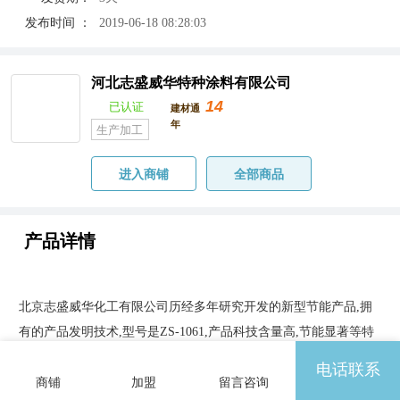
发布时间 ：
2019-06-18 08:28:03
河北志盛威华特种涂料有限公司
14
已认证
建材通
年
生产加工
进入商铺
全部商品
产品详情
北京志盛威华化工有限公司历经多年研究开发的新型节能产品,拥
有的产品发明技术,型号是ZS-1061,产品科技含量高,节能显著等特
点。
涂料
由
陶瓷
氧化物,碳化硅,
纳米
碳管,烧结剂和悬浮剂和志盛威
电话联系
华特制的高温溶液等精加工而成,耐温可以达到1800℃,硬度达到
商铺
加盟
留言咨询