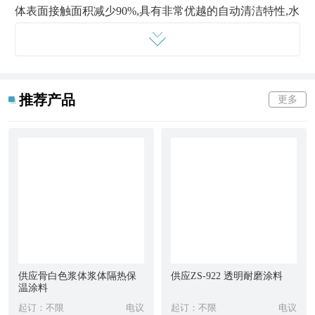
体表面接触面积减少
90%
,具有非常优越的自动清洁特性,水
在物体表面犹如在荷叶上一样滚落而不留水迹,能有效延长
保洁时间。
序号
检验项目
标准指标
1
．
外观
透明液体
推荐产品
更多
2
．
耐高温性
100
℃无异常
3
．
耐寒性
－
30
℃无异常
耐盐水性
5
％
NaCl
溶液中浸泡
48h
无异常
耐液
耐酸性
5
％
H
SO
溶液中浸泡
48h
无异常
2
4
4
．
体介
耐碱性
饱和
Ca(OH)
溶液中浸泡
48h
无异常
2
质性
耐汽油性
120#
溶剂汽油中浸泡
48h
无异常
5
．
疏水性
水接触角
≥90°
6
．
耐擦洗性
钢丝球反复擦洗
600
次
7
．
耐人工老化
500h
外观无变化
供应骨白色浆体浆体隔热保
供应ZS-922 透明耐磨涂料
常温自洁涂料产品特点：
温涂料
1
．利用纳米材料的双疏机理,使涂层的水分有效的排
起订：不限
电议
起订：不限
电议