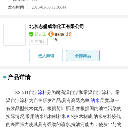
发布时间 ：
2015-01-30 11:05:44
北京志盛威华化工有限公司
10
已认证
建材通
年
生产加工
进入商铺
全部商品
产品详情
ZS-511
自洁
涂料
分为耐高温自洁和常温自洁涂料。常
温自洁涂料为自主研发产品,具有高透光率,
纳米
尺度,单一
有效晶型技术优势。根据荷叶原理,并根据国内油性污染的
实际情况,采用纳米结构材料和
PI
N
技术制成,纳米材料较低
的表面张力使其具有强劲的疏水,抗油污能力；使灰尘与物