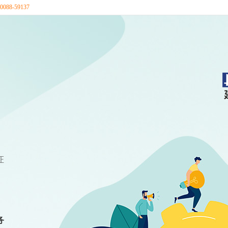
88-59137
证
务