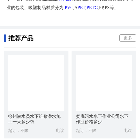
业的包装。吸塑制品材质分为:
PVC
,A
PET
,
PETG
,PP,PS等。
推荐产品
更多
徐州潜水员水下维修潜水施
娄底污水水下作业公司水下
工一天多少钱
作业价格多少
起订：不限
电议
起订：不限
电议