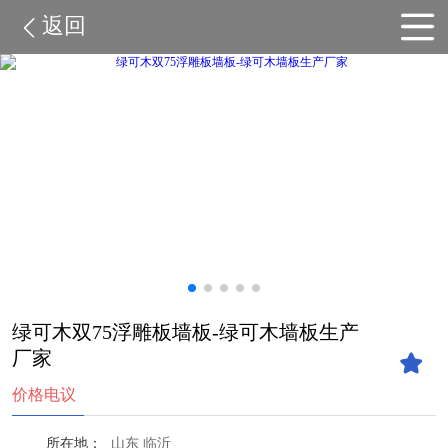
返回
绿可木双75浮雕板墙板-绿可木墙板生产
厂家
价格电议
所在地：
山东 临沂