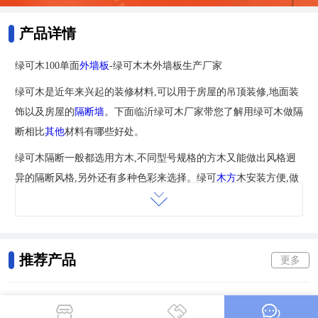
产品详情
绿可木100单面
外墙板
-绿可木木外墙板生产厂家
绿可木是近年来兴起的装修材料,可以用于房屋的吊顶装修,地面装
饰以及房屋的
隔断墙
。下面临沂绿可木厂家带您了解用绿可木做隔
断相比
其他
材料有哪些好处。
绿可木隔断一般都选用方木,不同型号规格的方木又能做出风格迥
异的隔断风格,另外还有多种色彩来选择。绿可
木方
木安装方便,做
隔断也比较容易,对于装修公司来说并不是什么难事。
绿可木方木做隔断墙效果非常好,不仅能体现出典雅欧美气息,还能
体现复古风格,绿可木隔断墙有许多种颜色可以选择,每种颜色都会
推荐产品
更多
体现出不同风格。绿可木方木系列从形状,颜色,
表面处理
为设计提
供了人性化的选择,具有很好的自然感官效果。