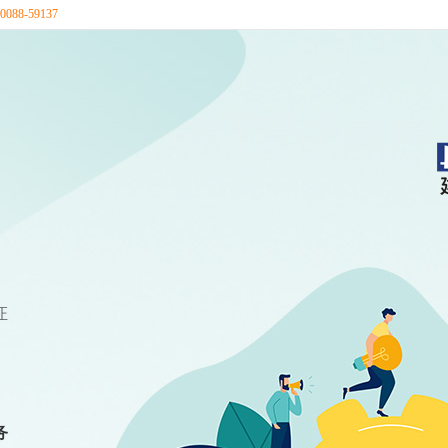
88-59137
证
务