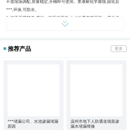
不需现场调配,质量稳定,开桶即可使用。浆液耐化学腐蚀,固化后
***,环保,可防水。
3. 施工工艺简单,易行。施工速度快,止水效果立竿见影,一劳永逸。
工人劳动强度小,施工效率是传统施工方法的5~10倍,传统作法无法
比拟。
4. 施工不受季节,天气限制,可用于各种工程,包括检修,抢修工程,饮
推荐产品
更多
用水工程。施工综合费用低,经济效益显著。
五,化学灌浆防水堵漏施工工艺
高压化学灌浆堵漏施工应由受 过***培训的人员且有***施工
设备的施工队伍进行施工。
1 清理：详细检查,分析渗漏情况,确定灌浆孔位置及间距。清理干
净需要施工的区域,凿除砼表面析出物,确保表面干净,润湿。
2
钻孔
：使用
电锤
等钻孔工具沿裂缝两侧进行钻孔,钻头直径为
14mm,钻孔角度宜≦45°,钻孔***≦结构厚度的2/3,钻孔必须穿过裂
缝。但不得将结构打穿（壁后灌浆除外）钻孔与裂缝间距≦1/2结构
***堵漏公司、水池渗漏堵漏
温州市地下人防通道墙面渗
厚度。钻孔间距20cm~60cm.
原因
漏水堵漏维修