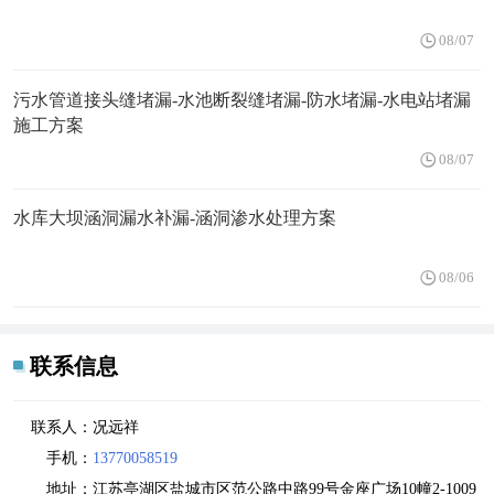
08/07
污水管道接头缝堵漏-水池断裂缝堵漏-防水堵漏-水电站堵漏
施工方案
08/07
水库大坝涵洞漏水补漏-涵洞渗水处理方案
08/06
联系信息
联系人：
况远祥
手机：
13770058519
地址：
江苏亭湖区盐城市区范公路中路99号金座广场10幢2-1009