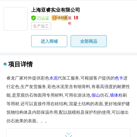
上海亚睿实业有限公司
18
已认证
第
年
生产加工
进入商铺
全部商品
项目详情
睿龙厂家对外提供彩色
水泥
代加工服务,可根据客户提供的
色卡
进
行定色,生产发货服务,彩色水泥里含有细骨料,有着高强度的耐磨性
能,是景观仿石饰面用专用材料,可用在游泳池,
假山
仿石,
墙体
粉刷
等用材,还可以直接作用在砖结构,混凝土结构的表面,更好地保护建
筑物结构体及内部保温作用,配以脱模粉及保护剂的使用,可以做出
仿石效果的表面。。。