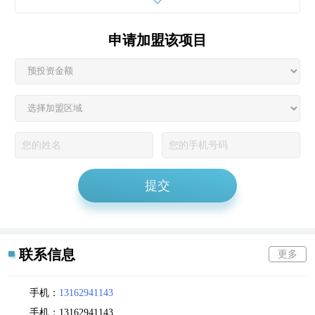
睿龙产品为
园林
造景工程及环境改造工程的优选环保建材供应商；
其中压印地坪的款式多达上百余种：鹅卵石,箭尾砖,平行砖,美人
申请加盟该项目
鱼,花岗岩,里斯本花岗岩,回形板岩,箭尾板岩,欧陆石,小砂岩岩,大花
园石,小砂岩宽沟缝,约克郡石,粗细木纹,恺撒石,放射圆斧石,放射圆
花岗岩,罗马石；欢迎莅临睿龙彩坪厂区参观！
提交
联系信息
更多
手机：
13162941143
手机：
13162941143