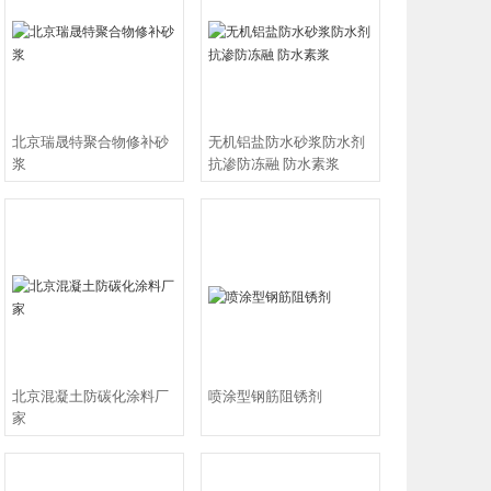
灌缝胶，改性
北京瑞晟特聚合物修补砂
无机铝盐防水砂浆防水剂
,聚合物防水砂
浆
抗渗防冻融 防水素浆
泥基灌浆料，环
胶，植筋胶，
剂，道钉锚固
结构胶厂家价
种装饰装修材
筋胶、粘碳胶为
北京混凝土防碳化涂料厂
喷涂型钢筋阻锈剂
【环氧胶泥】、
家
及以灌浆砂浆母