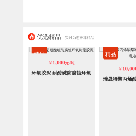
优选精品
实时为您推荐精品
精品
精品
1,000
￥
元/吨
10,00
吨
￥
环氧胶泥 耐酸碱防腐蚀环氧
槽 轨道压
瑞晟特聚丙烯酸
树脂胶泥
螺栓灌浆
乳液 纯