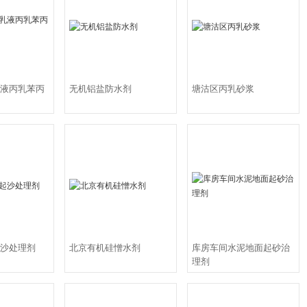
4.环氧树脂乳液
5.混凝土界面剂（单双）高强表面处理剂
6.氯偏乳液
丁胶乳
7.ZV混凝土修补胶
抗渗微晶防水剂环氧树脂灌注粘钢胶，粘钢加固结构胶，碳布胶，混凝土空鼓
液丙乳苯丙
无机铝盐防水剂
塘沽区丙乳砂浆
氧植筋胶，环氧树脂砂浆，高度无收缩环氧灌浆料，环氧修补砂浆水泥基灌浆料
,环氧树脂砂浆，环氧灌浆料,聚合物修补砂浆,粘钢胶,植筋胶,聚丙烯酸酯乳液水
胶泥，环氧灌浆料，聚合物防水砂浆，聚合物修补砂浆，聚合物加固砂浆，粘钢
丙烯酸酯乳液，碳布胶，灌浆树脂【裂缝空鼓修补胶】，灌注粘钢胶，钢筋阻锈
，混凝土防腐剂，起砂处理剂，混凝土界面剂等
北京瑞晟特现生产销售的产品覆盖结构加固、粘钢胶，灌注粘钢胶，碳布胶，
，碳纤维布，混凝土修补、防水堵漏、裂缝处理、防腐蚀处理、墙体保温以及多
领域。其中以灌浆料为代表的CGM系列产品、以改性环氧树脂系列粘钢胶、植
沙处理剂
北京有机硅憎水剂
库房车间水泥地面起砂治
表的GST系列产品、以功能性聚合物砂浆为代表的EC系列、水乳环氧树脂砂浆
理剂
合物瓷砖粘接剂
【瓷砖胶粉】系列产品，聚合物砂浆母料、钢筋阻锈剂【DCI掺入型】等、以