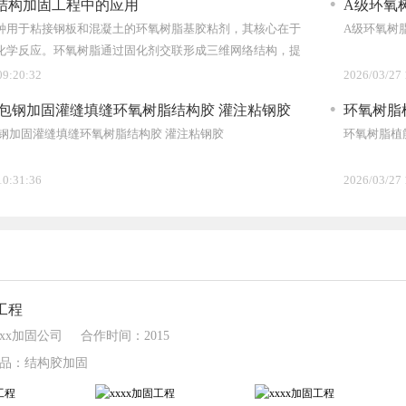
结构加固工程中的应用
A级环氧
种用于粘接钢板和混凝土的环氧树脂基胶粘剂，其核心在于
A级环氧树
化学反应。环氧树脂通过固化剂交联形成三维网络结构，提
接。这种胶体在固化后产生分子级键合，能有效传递应力，
09:20:32
2026/03/27 
体性
外包钢加固灌缝填缝环氧树脂结构胶 灌注粘钢胶
环氧树脂
包钢加固灌缝填缝环氧树脂结构胶 灌注粘钢胶
环氧树脂植
10:31:36
2026/03/27 
固工程
xx加固公司
合作时间：2015
品：结构胶加固