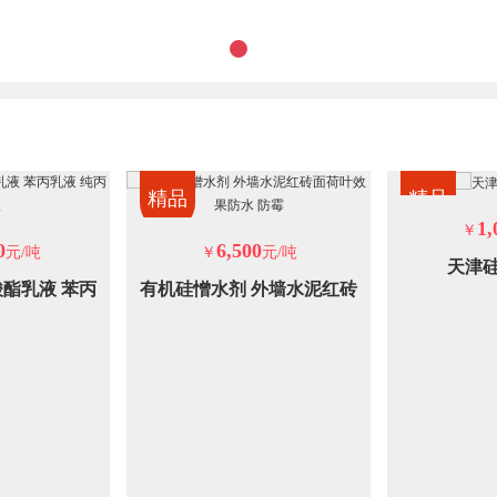
精品
精品
1,
￥
0
6,500
元/吨
￥
元/吨
天津
酯乳液 苯丙
有机硅憎水剂 外墙水泥红砖
丙乳液
面荷叶效果防水 防霉