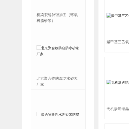
料
桥梁裂缝补强加固（环氧
瑞晟特聚合物防水防腐
力
树脂砂浆）
浆
的
聚甲基三乙氧
裂
北京聚合物防腐防水砂浆
聚合物修补砂浆I类II
厂家
双组分
无机渗透结晶