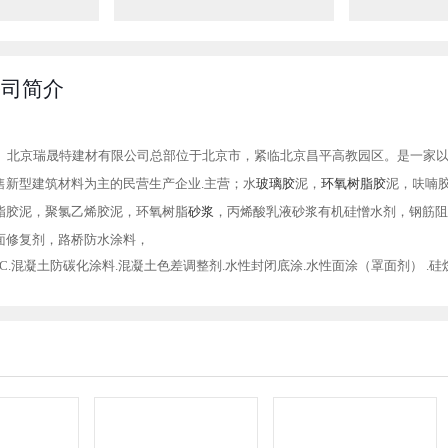
公司简介
1
2
北京瑞晟特建材有限公司总部位于北京市，紧临北京昌平高教园区。是一家
售新型建筑材料为主的民营生产企业.主营；水
玻璃胶
泥，
环氧树脂胶
泥，呋喃
脂胶泥，聚氯乙烯胶泥，环氧树脂
砂浆
，丙烯酸乳液砂浆有机硅憎水剂，钢筋阻
面修复剂，路桥防水涂料，
PC.混凝土防碳化涂料.混凝土色差调整剂.水性封闭底涂.水性面涂（罩面剂） .
8.混凝土防腐防碳化涂料底-面涂油.无机渗透结晶防水剂
0.DPS永凝液
清水混凝土保护剂
1.有机硅憎水剂
2.混凝土起砂治理剂
混凝土增强剂
3.丙烯酸酯共聚乳液（聚合物防腐）