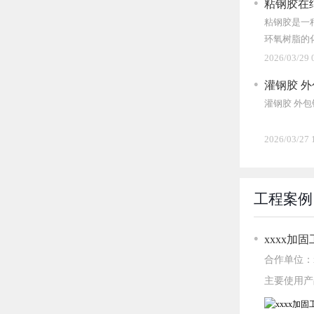
粘钢胶在
粘钢胶是一
环氧树脂的
供高强度粘
2026/03/29 
增强结构整
灌钢胶 
灌钢胶 外
2026/03/27 
工程案例
xxxx加
合作单位：
主要使用产