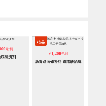
精品
精品
000
元/桶
1,200
￥
元/吨
￥
硅烷浸渍剂
沥青路面修补料 道路缺陷坑
聚丙烯酸
洼修补 冷施工无需加热
腐抗渗 