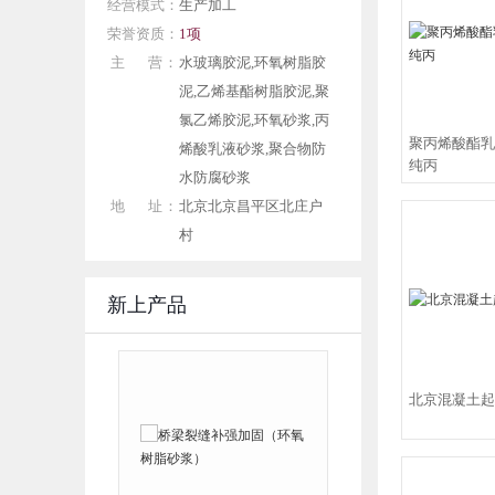
3
经营模式：
生产加工
3
荣誉资质：
1项
3
主 营：
水玻璃胶泥,环氧树脂胶
氯
泥,乙烯基酯树脂胶泥,聚
3
氯乙烯胶泥,环氧砂浆,丙
聚丙烯酸酯乳
烯酸乳液砂浆,聚合物防
环
纯丙
水防腐砂浆
浆
地 址：
北京北京昌平区北庄户
氧
村
聚
剂
新上产品
格
料
北京混凝土起
代
聚