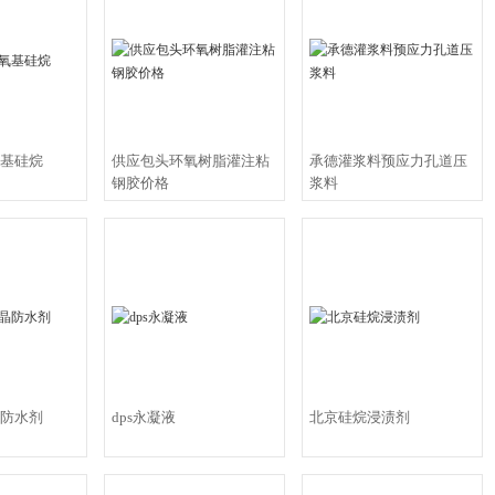
为代表的原料类产品都在不同的市场领域取得了骄人的成绩，用户反应十分良好
瑞晟特有限公司十分重视人才的培养和企业文化建设，坚持用企业文化提升企
砂
，使企业在发展中树立起良好的社会形象，北京瑞晟特有限公司的不断创新也使
一个标志。
北京瑞晟特建材有限公司主营；结构加固粘钢胶，包钢加固灌注胶，碳纤维
基硅烷
供应包头环氧树脂灌注粘
承德灌浆料预应力孔道压
缝修补胶，改性环氧植筋锚固胶，环氧胶泥，环氧树脂砂浆，环氧树脂灌浆料
钢胶价格
浆料
类单
防水剂
dps永凝液
北京硅烷浸渍剂