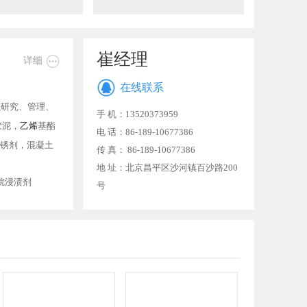
崔经理

详细

在线联系
以研究、管理、
手 机：13520373959
胶泥，
乙烯
基酯
电 话：86-189-10677386
锈剂，混凝土
传 真： 86-189-10677386
地 址：北京昌平区沙河镇百沙路200
硅烷浸渍剂
号