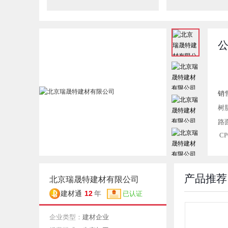
销
树
路
C
2
3
.
产品推荐
北京瑞晟特建材有限公司
3
12
建材通
年
已认证
3
.
企业类型：
建材企业
3