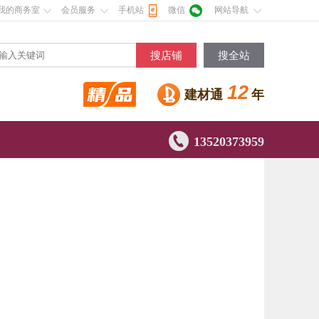
我的商务室
会员服务
手机站
微信
网站导航
搜店铺
搜全站
12
建材通
年

13520373959