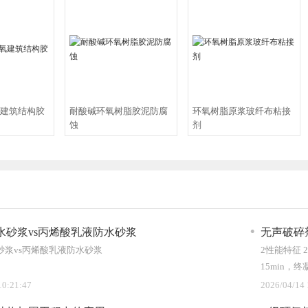
液
建筑结构胶
耐酸碱环氧树脂胶泥防腐
环氧树脂原浆玻纤布粘接
蚀
剂
水砂浆vs丙烯酸乳液防水砂浆
无声破碎
砂浆vs丙烯酸乳液防水砂浆
2性能特征 
15min，终
在25?C时，
10:21:47
2026/04/14 