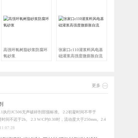
高强环氧树脂砂浆防腐环
张家口c110灌浆料风电基
氧砂浆
础灌浆高强度微膨胀自流

更多
剂
2.1执行JC506无声破碎剂部颁标准。 2.2初凝时间不早于
凝时间不迟于2h。 2.3 W/C约0.30时，流动度大于250mm。2.4
6h
11:07:28