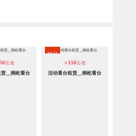
精品
精品
50
150
元/套
￥
元/套
赁__桐屹看台
临时看台搭建__桐屹看台
观众看