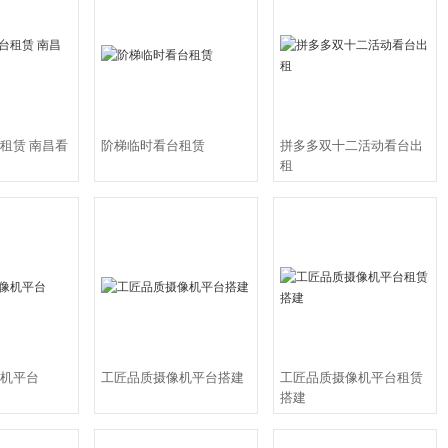
三、
临时看台：模块化设计，安装便捷，可灵活调整层数与席位规模，适配体育场
各类场地，兼顾舒适性与安全性。
摄像平台：高稳定性结构，提供多视角拍摄点位，满足体育赛事直播、大型演
摄需求，服务杭州***有史以来较好的14米及16米摄像机平台。
租赁 南昌看
阶梯临时看台租赁
拼多多双十二活动看台出
临时过街天桥：全国较好采用Q420材质立杆，高强度承重设计，快速搭建人
租
活动现场人流疏导难题。
临时路由龙
门
架：标准化架体结构，用于线缆、
灯
光、音响设备架设，保障活
运行，每平面荷载400KG，跨度可达20米。
大屏幕支撑：稳固可靠的支撑系统，适配不同尺寸显示屏，满足大型活动现场
需求。
临时无障碍设施：贴心设计无障碍坡道、专用看台席位，保障特殊人群参与活
冬奥会运动员村186米奥运无障碍坡道。
机平台
工匠品质摄像机平台搭建
工匠品质摄像机平台租赁
临时支撑平台：定制化高承载平台，适用于灯光架、舞台背景等设备搭建，拓
搭建
。
三、企业愿景：立足中国，服务全球