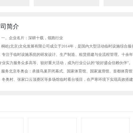
公司简介
1
2
3
一、企业名片：深耕十载，领跑行业
桐屹(北京)文化发展有限公司成立于2014年，是国内大型活动临时设施综合
，专注于临时设施系统的研发设计、生产制造、租赁搭建与全流程管理。十余年
专业实力服务众多高等、较好重大活动，成为行业公认的“较好盛会信赖伙伴”。
服务北京冬奥会：承接鸟巢开闭幕式、国家体育馆、国家速滑馆、首都体育馆
、冬奥村、张家口云顶赛区等多场馆临时看台项目，在严寒环境下实现高效搭建
助力亚运系列盛会：完成2017年天津全运会、2019年武汉军运会、2021年西安
杭州***及残***、2023年成都大运会、2024哈尔滨亚冬会、2025年大湾区全运
世界运动会、等赛事的临时看台、过街天桥、过街线缆桥架与摄像平台搭建，保
。
军事活动保障：圆满完成2017年建军90周年朱日和军演主席看台、2018“海