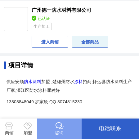
广州德一防水材料有限公司
已认证
生产加工
进入商铺
全部商品
项目详情
供应安顺
防水涂料
加盟 ,楚雄州防水
涂料
招商,怀远县防水涂料生产
厂家,濠江区防水涂料哪种好
13808848049 罗家欣 QQ 3074815230
K11通用型防水涂料是双组份防水浆料,粉料是由优质
水泥
,精选级
电话联系
商铺
加盟
咨询
配
石英砂
及独特高分子聚合物组成,添加剂是高效的聚合物乳液。