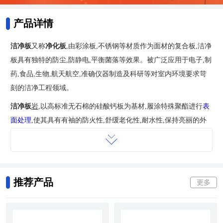
产品详情
洁净板
又称
净化板
,由彩涂板,不锈钢等材质作为面材的复合板,洁净
板具有独特的防尘,防静电,平衡菌落等效果。被广泛应用于电子,制
药,食品,生物,航天航空,准确仪器制造及科研等对室内环境要求苛
刻的洁净工程领域。
洁净板
岩
,以高标准无石棉的硅酸钙板为基材,履涂特殊聚酯进行
表
面处理
,使其具有有袖的防火性,舒缓老化性,耐水性,保持亮丽的外
观,给人以清洁感。是广泛适应于居室,厨房,浴室,卫生间,更衣室,写
字楼,实验室,计算机房的装潢,也可适应于洁净房,制药厂,食品厂,商
场,地铁,体育场馆,学校等,潮湿处更能显示其性能。
玻璃
丝绵,纸蜂
窝,陶
铝板
,玻镁板纸蜂,等七种芯材,
彩钢
板,镀锌板,镀铝锌光板,不锈
推荐产品
更多
钢,印花钢板,铝箔纸,PVC,三合板等十几种敷材,二十余种板型的复
合板。
被广泛应用于医院手术室,电子,制药,食品,生物,航天航空,准确仪器