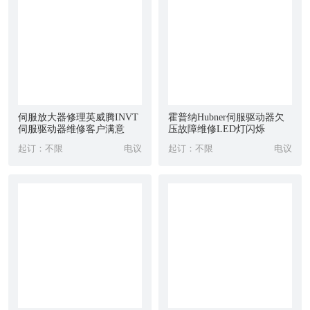
制造及科研等对室内环境要求苛刻的洁净工程领域。
尺寸
天太
HD
规格(mm)
2440*1220
伺服放大器修理英威腾INVT
霍普纳Hubner伺服驱动器欠
厚度(mm)
8/12
伺服驱动器维修客户满意
压故障维修LED灯闪烁
特
性
起订：不限
电议
起订：不限
电议
总重量(kg/m2)
12.8/17.4
密度(g/cm3)
1.60(±0.1)
横向抗折强度(N/mm2)
≥18
纵向抗折强度(N/mm2)
≥14
导热系数(W/m.k)
0.35
湿涨率(%)
≤0.2