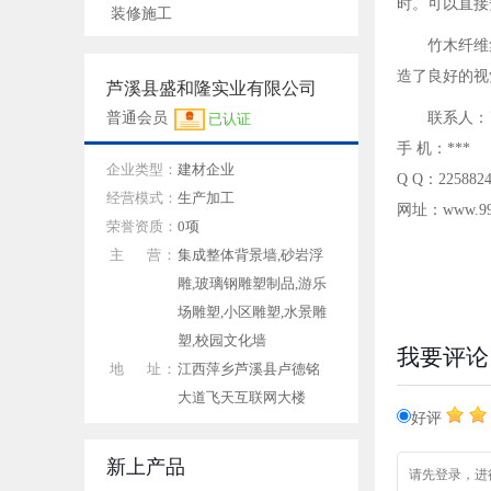
时。可以直接
装修施工
竹木纤维
造了良好的视
芦溪县盛和隆实业有限公司
普通会员
联系人：
已认证
手 机：***
企业类型：
建材企业
Q Q：2258824
经营模式：
生产加工
网址：www.99s
荣誉资质：
0项
主 营：
集成整体背景墙,砂岩浮
雕,玻璃钢雕塑制品,游乐
场雕塑,小区雕塑,水景雕
塑,校园文化墙
我要评论
地 址：
江西萍乡芦溪县卢德铭
大道飞天互联网大楼
好评
新上产品