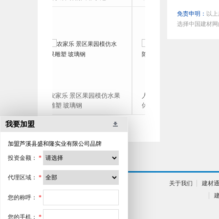
免责申明：
以上
选择中国建材网
农家乐 景区果园模仿水果
人偶玻璃钢坐凳 商场
雕塑 玻璃钢
休闲椅 时尚等候椅
我要加盟
加盟
芦溪县盛和隆实业有限公司
品牌
投资金额：
*
代理区域：
*
关于我们
建材
您的称呼：
*
您的手机：
*