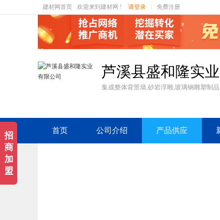
建材网首页
欢迎来到建材网 !
请登录
|
免费注册
芦溪县盛和隆实业
集成整体背景墙,砂岩浮雕,玻璃钢雕塑制品
首页
公司介绍
产品供应
招
商
加
盟