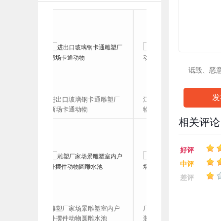
诋毁、恶
发
进出口玻璃钢卡通雕塑厂
江西厂家假山景观雕塑
商场卡通动物
物圆雕
相关评论
好评
中评
差评
雕塑厂家场景雕塑室内户
厂家 手工砂岩浮雕背
外摆件动物圆雕水池
装饰壁画 玄关画