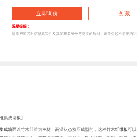
立即询价
收 藏
温馨提醒：
请用户加强对信息真实性及其发布者身份与资质的甄别，避免引起不必要的
1
维
集成墙板】
集成墙面
以竹木纤维为主材，高温状态挤压成型的，这种竹木
纤维板
可以