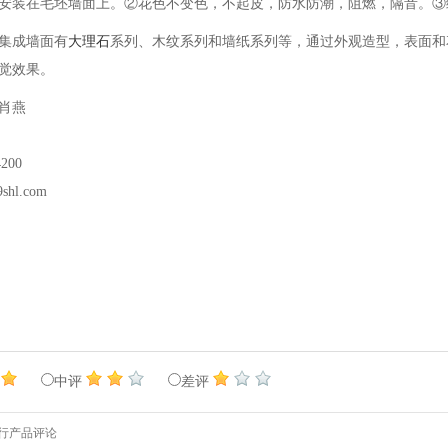
安装在毛坯墙面上。②花色不变色，不起皮，防水防潮，阻燃，隔音。③
集成墙面有
大理石
系列、木纹系列和墙纸系列等，通过外观造型，表面和
觉效果。
肖燕
200
hl.com
中评
差评