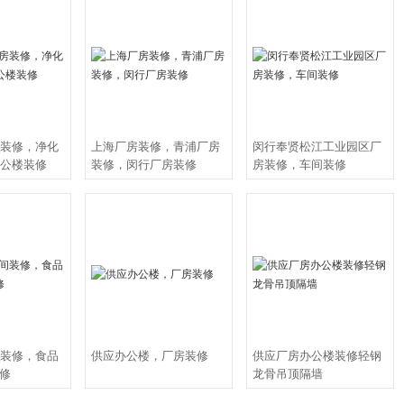
图，我们设计人员根据客户的办公室功能需求，为客户免费设计策划办公室装修
，公司提前把握办公室装装修或者厂房装修的总费用及单项费用，和较终报价误
费绘制效果图与施工图。六、快捷售后：公司提供三年质保，公司接到报修电话,
果图，会客室，会议室，茶水间，财务室，经理室，休闲厅，多媒体室，公开办
1
、上海办公室装修、工厂装修、厂房装修、车间装修、上海厂房装修公司、松江
浦厂房装修、无尘车间装修、厂房钢结构、办公楼装修、轻钢龙骨吊顶，是上海
位，先后被评为“较好单位，企业”。承接的服务项目范围包括上海工厂装修、
装修，净化
上海厂房装修，青浦厂房
闵行奉贤松江工业园区厂
间效果图设计包括：厂房装修、办公楼，写字楼，写字间效果图，大厅、门厅，
公楼装修
装修，闵行厂房装修
房装修，车间装修
，资料室，大会议厅，政务、银行、资金、电信营业厅效果图，医院，学校，书
乐厅，影剧院，体育馆，办公家具效果图。商业展示空间效果图设计包括：商业
器
装修，食品
供应办公楼，厂房装修
供应厂房办公楼装修轻钢
装修
龙骨吊顶隔墙