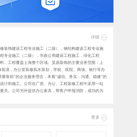

详细
修装饰建设工程专业施工（二级），钢结构建设工程专业施
程专业施工（二级），市政公用建设工程施工，绿化工程
料，工程覆盖上海整个区域。昊鼎装饰的主要业务范围：上
装修装潢，办公室装修风水策划，学校、医院、商场、银行等办
量靠前”的企业服务理念，本着“诚信、务实，沟通、稳健”的
设计和施工。公司在厂房、办公、工程装修工程中采用一站
量关。公司另外提供办公家具，帮客户申报消防，成功的为
模块化施工，施工现场规范整齐，按照客户要求合同方案准
成品安装、材料验收等各个环节有序衔接，真实做到得奖规
务流程，从业务-测量-与客户沟通-设计-施工-售后，包括分

更多
到专业，专注。公司特色服务流程一、免费装修咨询： 客户
议。二、免费上门测量：客户自个制作的平面图，既费事又
场测量。三、免费设计策划： 公司根据测量或者客户提供原