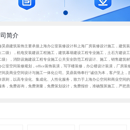
公司简介
海昊鼎建筑装饰主要承接上海办公室装修设计和上海厂房装修设计施工，建筑装
（二级），机电安装建设工程施工，建筑幕墙建设工程专业施工，土石方建设工
二级），消防设施建设工程专业施工公关安全防范工程设计、施工，销售建筑材
办公室空间装修规划，office装饰装潢，写字楼装修，办公楼设计装潢，厂房
空间及商业空间设计与施工一体化公司。昊鼎装饰奉行“诚信为本，客户至上，质
作原则，以高专业化、集成化、人性化服务，致力于上海办公空间和商业空间的
服务，免费咨询，免费测量，免费策划设计，免费报价，准确预算施工，严把质
海各大中外企事业单位打造一个有一个精品工程。得奖规范施工公司采用国际的
施工，每一道工序都有专业监理严格把关，严格控制质量体系，确保装饰施工、
施工。全程跟进服务上海昊鼎建筑装修公司，实行“责任到人，全程跟进”一站式服
细致的各专项设计师，工程监理人员，客服专员，售后服务部等，确保每一步做
须办公室装修和厂房装修经验，只需拨打昊鼎办公室联络方式就您的提供咨询建
必定标准，但只需联系昊鼎装饰客服，公司安排专业人员免费为客户进行专业现