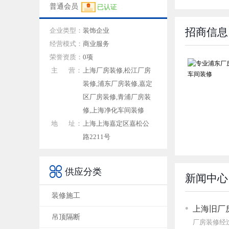
普通会员
已认证
招商信息
企业类型：
装饰企业
经营模式：
商业服务
荣誉资质：
0项
主 营：
上海厂房装修,松江厂房
装修,浦东厂房装修,嘉定
区厂房装修,青浦厂房装
修,上海净化车间装修
地 址：
上海上海嘉定区嘉松公
路2211号

供应分类
新闻中心
装修施工
上海旧厂
吊顶隔断
厂房装修经