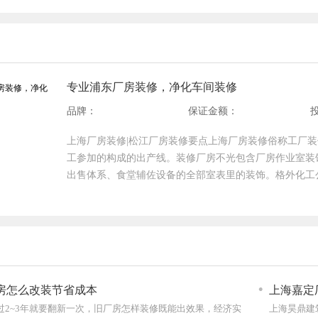
专业浦东厂房装修，净化车间装修
品牌：
保证金额：
上海厂房装修|松江厂房装修要点上海厂房装修俗称工厂
工参加的构成的出产线。装修厂房不光包含厂房作业室装
出售体系、食堂辅佐设备的全部室表里的装饰。格外化工
静电机房检验室装饰。工厂装饰内容包含对厂房室表里的
色调配、全体外型、声环境空竹、光污染防治、热环境处
司办法一、首要要看上海厂房装修公司的报价是不是合理
标明资料的品牌类型，这个审阅期间必定要细心。办法二
同，或许是不是赞同决算价控制在必定起伏内，许多装饰
三、知道上海厂房装修公司的口碑和性价比是不是在上海
房怎么改装节省成本
上海嘉定
握好装饰质量，究竟计划比拟大的公司，处理比拟标准，
过2~3年就要翻新一次，旧厂房怎样装修既能出效果，经济实
上海昊鼎建
的评估的，究竟大公司思考的长时刻归纳开展。办法四、