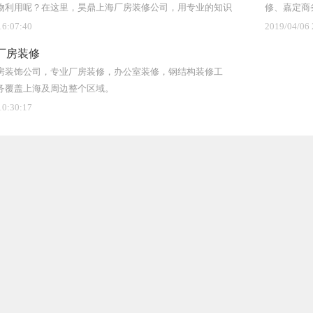
物利用呢？在这里，昊鼎上海厂房装修公司，用专业的知识
修、嘉定商
公司职工的作业空气，很寂静的上海厂房装修公司也不必
下怎样改造，旧的东西加以利用，又不影响质量，又能达到
16:07:40
2019/04/06 
的，装饰工程必定做欠好的，也没有做过啥大的生意的了
。
较大的装饰厂房公司，都需求思考上海厂房装修的安全防
厂房装修
房，若是仅仅独自依托保安来对厂房内部监控是不行的，
房装饰公司，专业厂房装修，办公室装修，钢结构装修工
盗。而在如今的市场上大多的防盗监控体系和防盗设备，
务覆盖上海及周边整个区域。
商出产的防盗监控电子设备，也需求你专业的眼光和常识
10:30:17
人员进行体系的描绘计划。?首要大多数公司都是装置铁
有能够会生锈，小偷们易发现今后也简单躲蔽，铁制防盗
厂装饰都装置了现代化的智能电子防盗体系，替代了铁制
以下几种：1、在厂房区域内的附近的窗户上能够装置上
见的红外线相互之间构成一个对射信号，安全性比拟高;
别的报警体系的主机要装在作业室值勤室里且要组织专业
域，显现的防区就代表该方位有人侵略，因而报警中间有
置。?3、防盗报警体系是用报警勘探器对厂房内重要地
报警的点位，报警点首要设置在厂房的窗户围墙、进门出
够勘探小偷侵入时，及时向有关值勤人员报警。三、上海
房装修意外损伤稳妥，是中国《装饰建筑法》和《建造工
司施工单位有必要投保的意外损伤稳妥。从上海厂房装修
工及与厂房装修施工关联的作业，或在上海厂房装修施工