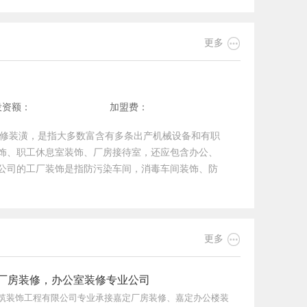

更多
投资额：
加盟费：
装修装潢，是指大多数富含有多条出产机械设备和有职
饰、职工休息室装饰、厂房接待室，还应包含办公、
公司的工厂装饰是指防污染车间，消毒车间装饰、防
墙面、天花、地坪的装饰处置，也包含美化景象、颜
置的描绘与施工。一、怎样挑选一家好的装饰厂房公
，有无显着的漏项，报价是不是做的很具体，有没有
、上海厂房装修公司能不能赞同签定固定总价装饰合

更多
公司后期增项格外多，有能够超越合同价的50%。办法
是不是很知名，这样的话，上海厂房装修公司就会掌
厂房装修，办公室装修专业公司
实力也有必定的保证，会注意装饰工程的质量和客户
筑装饰工程有限公司专业承接嘉定厂房装修、嘉定办公楼装
看看上海厂房装修公司的公司建立的时刻长短和全体