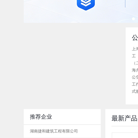
上
工
（
海
公
工
式
上
确
范
推荐企业
最新产品
工
无
湖南捷和建筑工程有限公司
不