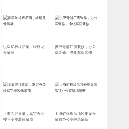
平面布置图。四、免费预算：客户只需具有标准平面布置
差的5%范围之内。五、资历丰富设计师效果图设计：设计师
24小时到现场维修。 服务编辑办公空间效果图设计包括大厅
公区效果图。厂房装修装修效果图设计包括：上海厂房装
厂房装修、闵行厂房装修、奉贤厂房装修、宝山厂房装修、
市绿色健康装饰定点检测单位，上海装饰装修行业协会会员
上海办公楼装修、上海厂房装修、轻钢龙骨吊顶隔墙。公共办公
供应矿棉板吊顶，轻钢龙
供应青浦厂房装修，办公
接待台，总经理室，总裁、行长、局长室，会议室，接待
骨隔墙
室装修，净化车间装修
店，少年宫、幼儿园，阶梯教室，展览馆，博物馆，邮局，
店面，商场、商店、专卖店效果图，服装、化妆品、珠宝、
上海闵行青浦，嘉定办公
上海矿棉板吊顶轻钢龙骨
楼写字楼装修吊顶
吊顶办公室隔墙隔断