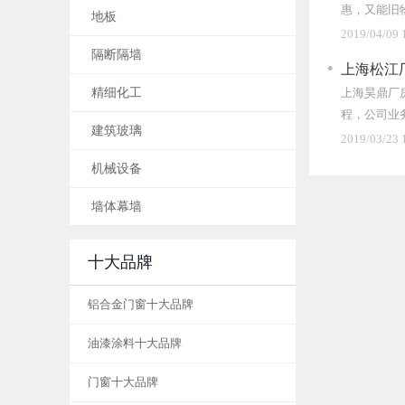
惠，又能旧
地板
给你讲解一
2019/04/09 
省钱的效果
隔断隔墙
上海松江
精细化工
上海昊鼎厂
程，公司业
建筑玻璃
2019/03/23 
机械设备
墙体幕墙
十大品牌
铝合金门窗十大品牌
油漆涂料十大品牌
门窗十大品牌