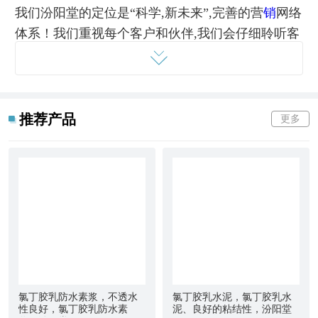
我们汾阳堂的定位是“科学,新未来”,完善的营
销
网络
体系！我们重视每个客户和伙伴,我们会仔细聆听客
户的需求,给客户提供硅藻泥产品的一体式的服务。
硅藻泥,要先与客服沟通,核对产品的属性数量等信息
推荐产品
更多
确定无误。购买方式：下单之前或者购买之前,
发展循环经济,实行可持续发展。 “产品和服务,与用
户共创美好未来”,是我们的经营宗旨,硅藻泥产品是
我们的优势,实施规范化管理,不断实现跨越式发展,
成就梦想,年轻未来,品质服务,是我们秉承的理念。
硅藻泥运输：运输中要密封好,盖紧密封,避潮,避碱
酸及避雨水等杂质混入。贮存：温度为5一25℃。需
储存与阴凉通风处,密封包装,常温贮存。
氯丁胶乳防水素浆，不透水
氯丁胶乳水泥，氯丁胶乳水
性良好，氯丁胶乳防水素
泥、良好的粘结性，汾阳堂
高度重视科技研发工作,并勇于管理,不断地产品质