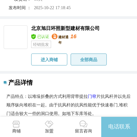
发布时间 ：
2025-10-22 17:18:45
北京旭日环照新型建材有限公司
16
已认证
建材通
年
经销批发
进入商铺
全部商品
产品详情
产品特点：以堆垛折叠的方式利用背带提拉
门帘
片抗风杆并以先后
顺序纵向堆积在一起。由于抗风杆的抗风性能优于快速卷门,堆积
门适合较大一些的洞口使用。如地下车库等处。
适用环境：A
pp
lication environment:
电话联系
商铺
加盟
留言咨询
工厂,地下车库,垃圾厂,食品,电子,纺织,医药,印刷,化工,物流仓储,洁