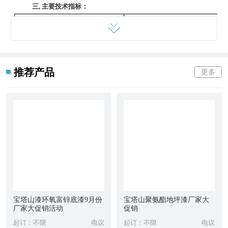
三,
主要技术指标：
项目
一等品
合格品
颜色及外观
符合样板及色差
原漆在容器中的状态
浅黄及棕黄透明液体,无机械
组份一
易搅拌均匀,无明显硬
推荐产品
更多
组份二
不挥发物含量,%
不小于
55
细度,um
不大于
20
2
遮盖力,g/m
不大于
40
黑
110 120
白
150 160
红,黄
干燥时间,h
不大于
4
宝塔山漆环氧富锌底漆9月份
宝塔山聚氨酯地坪漆厂家大
表干
24
厂家大促销活动
促销
实干
起订：不限
电议
起订：不限
电议