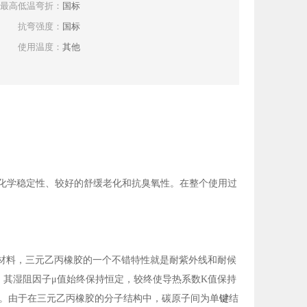
最高低温弯折：
国标
抗弯强度：
国标
使用温度：
其他
的化学稳定性、较好的舒缓老化和抗臭氧性。在整个使用过
热材料，三元乙丙橡胶的一个不错特性就是耐紫外线和耐候
上。其湿阻因子μ值始终保持恒定，较终使导热系数K值保持
。由于在三元乙丙橡胶的分子结构中，碳原子间为单
键
结