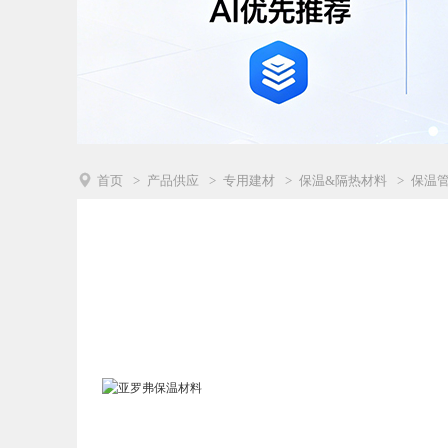

首页
>
产品供应
>
专用建材
>
保温&隔热材料
>
保温