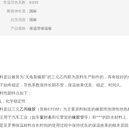
常温导热系数：
0.035
断裂伸长度：
国标
抗压强度：
国标
产品规格：
保温管保温板
料是以被誉为"无龟裂橡胶"的三元乙丙胶为原料生产制作的，具有较好
子始终稳定，导热系数保持长期不变，保温效果优良、稳定、时间久。
料性能特点如下：
低，化学稳定性
料是以三元
乙丙橡胶
（简称EPDM）为主要原料制造的橡胶闭泡弹性绝
泛用于汽车工业（如车
窗
封条
和引擎室的
橡胶管
等）和***的防水材料
是亚罗弗保温材料在长时间的使用过程中保持优良的保温效果的根本原因