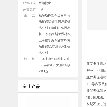
经营模式：
经销批发
荣誉资质：
0项
主 营：
福乐斯橡塑保温材料,福
乐斯保温材料,阿乐斯保
温材料,阿姆斯壮保温材
料,一级福乐斯保温材料,
上海福乐斯保温材料,福
乐斯保温,苏州福乐斯保
温材料
地 址：
上海上海虹口区曲阳路
亚罗弗保温材
851弄新沪办大厦8号楼
程中，湿阻因
2901座
亚罗弗保温材
1、导热系数
新上产品
亚罗弗保温材
性，因此被广
长期不变，这