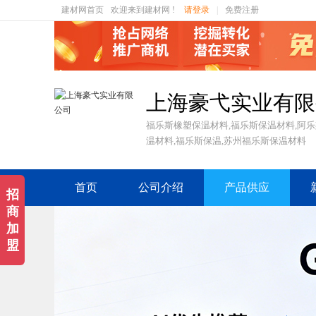
建材网首页
欢迎来到建材网 !
请登录
|
免费注册
上海豪弋实业有限
福乐斯橡塑保温材料,福乐斯保温材料,阿乐
温材料,福乐斯保温,苏州福乐斯保温材料
首页
公司介绍
产品供应
招
商
加
盟