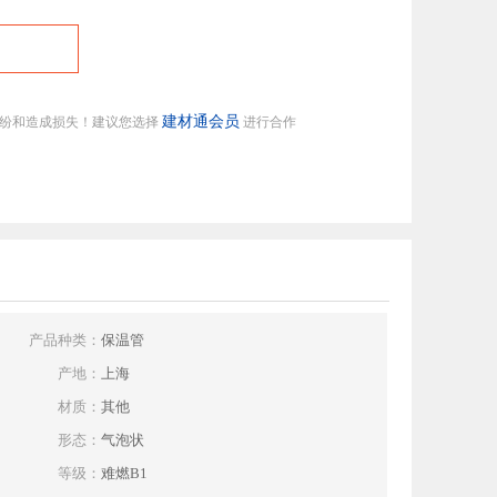
建材通会员
纠纷和造成损失！建议您选择
进行合作
产品种类：
保温管
产地：
上海
材质：
其他
形态：
气泡状
等级：
难燃B1