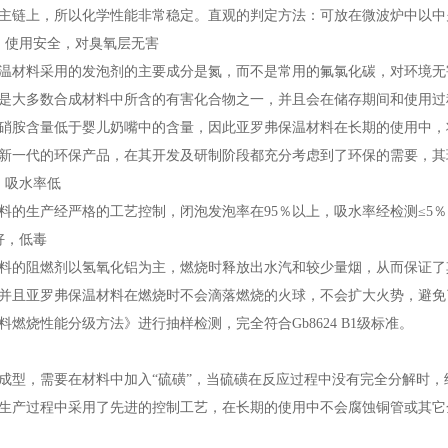
主链上，所以化学性能非常稳定。直观的判定方法：可放在微波炉中以中
，使用安全，对臭氧层无害
温材料采用的发泡剂的主要成分是氮，而不是常用的氟氯化碳，对环境无
是大多数合成材料中所含的有害化合物之一，并且会在储存期间和使用过
硝胺含量低于婴儿奶嘴中的含量，因此亚罗弗保温材料在长期的使用中，
新一代的环保产品，在其开发及研制阶段都充分考虑到了环保的需要，其
，吸水率低
料的生产经严格的工艺控制，闭泡发泡率在95％以上，吸水率经检测≤5％（按
能好，低毒
料的阻燃剂以氢氧化铝为主，燃烧时释放出水汽和较少量烟，从而保证了
并且亚罗弗保温材料在燃烧时不会滴落燃烧的火球，不会扩大火势，避免了更
材料燃烧性能分级方法》进行抽样检测，完全符合Gb8624 B1级标准。
成型，需要在材料中加入“硫磺”，当硫磺在反应过程中没有完全分解时
在生产过程中采用了先进的控制工艺，在长期的使用中不会腐蚀铜管