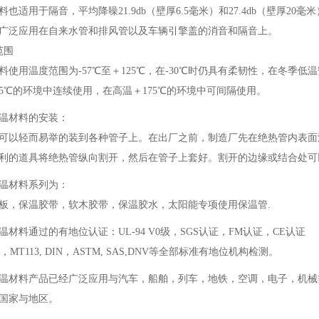
也适用于隔音，平均降噪21.9db（壁厚6.5毫米）和27.4db（壁厚20毫米）
被广泛应用在自来水管和排风管以及车辆引擎盖的消音和隔音上。
范围
料使用温度范围为-57℃至＋125℃，在-30℃时仍具有柔韧性，在冬季
25℃的环境中连续使用，在高温＋175℃的环境中可间隔使用。
温材料的安装：
可以轻而易举的装到各种管子上。在出厂之前，制造厂先在绝热管内表面
利的道具将绝热管纵向割开，然后在管子上套好。割开的边缘或结合处可
温材料系列为：
板，保温胶带，软木胶带，保温胶水，太阳能专项使用保温管.
温材料通过的有地位认证：UL-94 V0级，SGS认证，FM认证，CE认证
01，MT113, DIN，ASTM, SAS,DNV等全部标准有地位机构检测。
温材料产品已经广泛应用与汽车，船舶，列车，地铁，空调，电子，机械
多国家与地区。