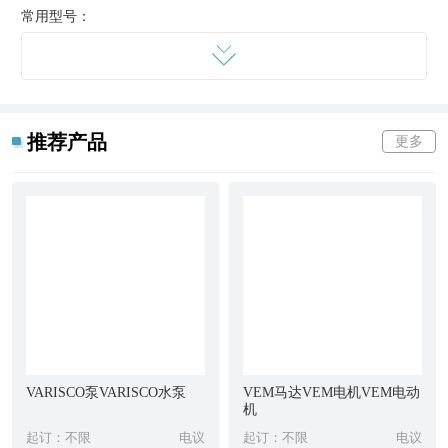
常用型号：
编码器：
E30_E30H,E40_E40H,E320_E321,E400_E470,E410,E520_E521,E540,
计数器：CM78,CM78N,CM6,VD4,VD3,ME600…
推荐产品
更多
其他
：
77,777/777B,784A,78,786A,787A,793,797,799LF,712F,732A,732AT,736
5,PC420A,PC420V-30…
上海航欧机电设备有限公司从事进口机电设备,
仪器仪表
等备品备
件的销售,是经营世界各地进口设备机
电配件的企业。上海航欧公司与众多品牌电子元件供应商建立有良
好的合作关系,在欧美,日本等地形成
了稳定的供应网络,良好的供应商关系和多年的行业经验,使我们在
VARISCO泵VARISCO水泵
VEM马达VEM电机VEM电动
价格及货期上有优势
机
起订：不限
电议
起订：不限
电议
意大利ELAP编码器