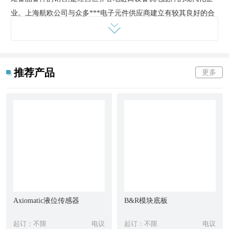
业。上海航欧公司与众多***电子元件供应商建立有较其良好的合
作关系,在欧美,日本等地形成了稳定,的供应网络,专业的询价渠道
和多年的行业经验,更使我们在价格及货期上有很大优势。经销产
品供应的行业涉及冶金,钢铁,石化,能源,航天,集装箱码头,汽车,水
利,造纸,电厂,纺织,注塑,橡胶,健康,食品包装等。我们热忱地希望尽
推荐产品
更多
我们的努力,力争优惠的产品价格,供货周期以及服务质量,能够为您
解决进口备件方面的问题。优势进口产品主要有：传感器,***电
机,接近开关,电子尺,编码器,控制器,分析仪,光纤,光栅,插装阀,报,电
缆,拖链,分配器,马达,减速机,继电器,缓冲器和进口五金等
上海航欧专业销售AVCO法兰,AVCO球阀,AVCO止回阀,AVCO高性
能球阀,AVCO球阀,AVCO闸阀,AVCO截止阀,AVCO孔板
ORF-300-FS-CSX-T-300-RFWN40-T050SE
Axiomatic液位传感器
B&R模块底板
起订：不限
电议
起订：不限
电议