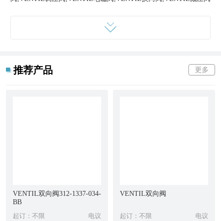
上海航欧机电设备有限公司专业从事进口机电设备,
仪器仪表
等疑
难备品备件的销售,是经营世界各地进口设备机电配件的现代化企
业。
推荐产品
更多
上海航欧公司与众多***电子元件供应商建立有较其良好的合作关
系,在欧美,日本等地形成了稳定,的供应网络,专业的询价渠道和多
年的行业经验,更使我们在价格及货期上有很大优势。
经销产品供应的行业涉及冶金,钢铁,石化,能源,航天,集装箱码头,汽
车,水利,造纸,电厂,纺织,注塑,橡胶,健康,食品包装等。
VENTIL双向阀312-1337-034-
VENTIL双向阀
BB
我们热忱地希望尽我们的努力,力争优惠的产品价格,供货周期以及
起订：不限
电议
起订：不限
电议