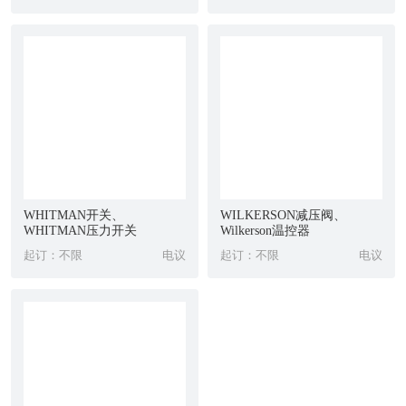
服务质量,能够为您解决进口备件方面的问题。
优势进口产品主要有：传感器,***电机,接近开关,电子尺,编码器,控
制器,分析仪,光纤,光栅,插装阀,电缆,拖链,分配器,马达,减速机,继电
器,缓冲器和进口五金
22045-00-059
WHITMAN开关、
WILKERSON减压阀、
WHITMAN压力开关
Wilkerson温控器
起订：不限
电议
起订：不限
电议
AUS-EX198-DMAGNET
312-1337-034-000MCZ-06S-BB170597
312-1337-034-BB-S90-ZCW