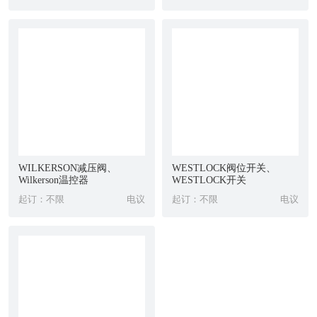
优势进口产品主要有：传感器,***电机,接近开关,电子尺,编码器,控
制器,分析仪,光纤,光栅,插装阀,电缆,拖链,分配器,马达,减速机,继电
器,缓冲器和进口五金
VSE流量计,VSE传感器,VSE转换器,VSE变送器,VSE流量开关,VSE
开关,VSE
WILKERSON减压阀、
WESTLOCK阀位开关、
VSEVS2EP012V32N11/4
Wilkerson温控器
WESTLOCK开关
起订：不限
电议
起订：不限
电议
VSEVS1GPO12V32N11/4with5mcable
VSEVS1GPO12V32N11/4