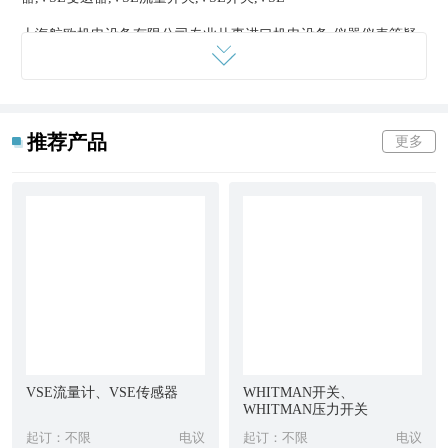
上海航欧机电设备有限公司专业从事进口机电设备,仪器仪表等疑
难备品备件的销售,是经营世界各地进口设备机电配件的现代化企
业。
推荐产品
更多
上海航欧公司与众多***电子元件供应商建立有良好的合作关系,在
欧美,日本等地形成了稳定,的供应网络,专业的询价渠道和多年的行
业经验,更使我们在价格及货期上有很大优势。
经销产品供应的行业涉及冶金,钢铁,石化,能源,航天,集装箱码头,汽
车,水利,造纸,电厂,纺织,注塑,橡胶,健康,食品包装等。
VSE流量计、VSE传感器
WHITMAN开关、
我们热忱地希望尽我们的努力,力争优惠的产品价格,供货周期以及
WHITMAN压力开关
服务质量,能够为您解决进口备件方面的问题。
起订：不限
电议
起订：不限
电议