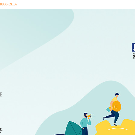
88-59137
证
务