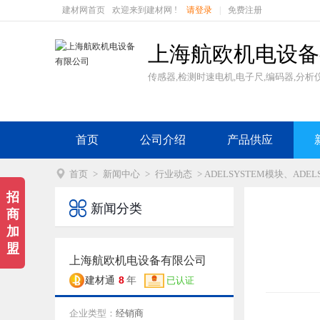
建材网首页
欢迎来到建材网 !
请登录
|
免费注册
上海航欧机电设备
传感器,检测时速电机,电子尺,编码器,分析仪
首页
公司介绍
产品供应

首页
>
新闻中心
>
行业动态
> ADELSYSTEM模块、ADEL
招

新闻分类
商
加
盟
上海航欧机电设备有限公司
8
建材通
年
已认证
企业类型：
经销商