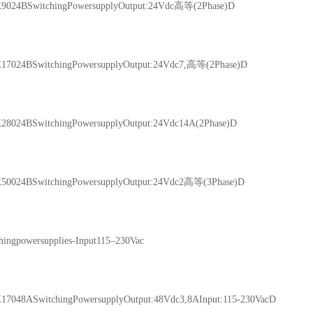
24BSwitchingPowersupplyOutput:24Vdc高等(2Phase)D
024BSwitchingPowersupplyOutput:24Vdc7,高等(2Phase)D
024BSwitchingPowersupplyOutput:24Vdc14A(2Phase)D
024BSwitchingPowersupplyOutput:24Vdc2高等(3Phase)D
ngpowersupplies-Input115–230Vac
048ASwitchingPowersupplyOutput:48Vdc3,8AInput:115-230VacD