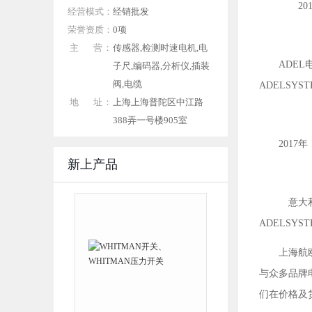
2017
经营模式：
经销批发
荣誉资质：
0项
主 营：
传感器,检测时速电机,电
ADEL
子尺,编码器,分析仪,插装
阀,电缆
ADELSYS
地 址：
上海上海普陀区中江路
388弄一号楼905室
2017
新上产品
意大利A
ADELSYS
上海航
与众多品牌
们在价格及