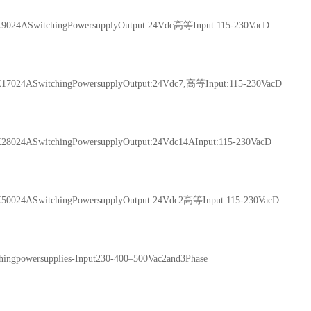
24ASwitchingPowersupplyOutput:24Vdc高等Input:115-230VacD
024ASwitchingPowersupplyOutput:24Vdc7,高等Input:115-230VacD
024ASwitchingPowersupplyOutput:24Vdc14AInput:115-230VacD
024ASwitchingPowersupplyOutput:24Vdc2高等Input:115-230VacD
ngpowersupplies-Input230-400–500Vac2and3Phase