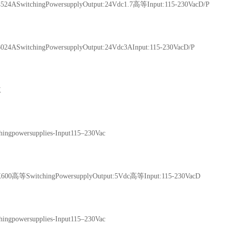
4ASwitchingPowersupplyOutput:24Vdc1.7高等Input:115-230VacD/P
4ASwitchingPowersupplyOutput:24Vdc3AInput:115-230VacD/P
X
ngpowersupplies-Input115–230Vac
0高等SwitchingPowersupplyOutput:5Vdc高等Input:115-230VacD
ngpowersupplies-Input115–230Vac