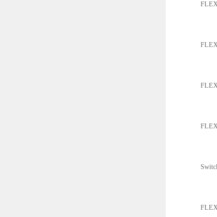
FLEX90
FLEX17
FLEX28
FLEX50
Switchi
FLEX17