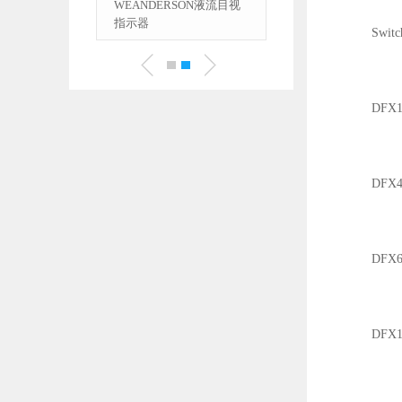
CK阀位开关、
WEANDERSON液流目视
CK开关
指示器
Switchi
DFX151
DFX451
DFX601
DFX152