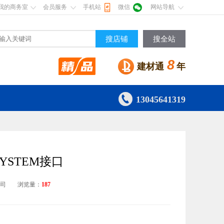
我的商务室
会员服务
手机站
微信
网站导航
搜店铺
搜全站
8
建材通
年

13045641319
SYSTEM接口
公司
浏览量：
187