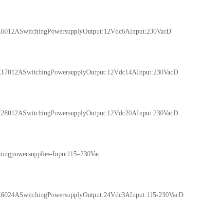
12ASwitchingPowersupplyOutput:12Vdc6AInput:230VacD
012ASwitchingPowersupplyOutput:12Vdc14AInput:230VacD
012ASwitchingPowersupplyOutput:12Vdc20AInput:230VacD
ngpowersupplies-Input115–230Vac
24ASwitchingPowersupplyOutput:24Vdc3AInput:115-230VacD