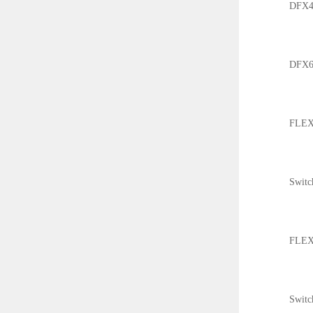
DFX452
DFX602
FLE
Switchi
FLEX60
Switchi