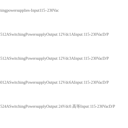
ngpowersupplies-Input115–230Vac
2ASwitchingPowersupplyOutput:12Vdc1AInput:115-230VacD/P
2ASwitchingPowersupplyOutput:12Vdc3AInput:115-230VacD/P
2ASwitchingPowersupplyOutput:12Vdc6AInput:115-230VacD/P
4ASwitchingPowersupplyOutput:24Vdc0.高等Input:115-230VacD/P