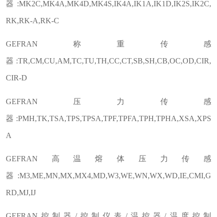
器:MK2C,MK4A,MK4D,MK4S,IK4A,IK1A,IK1D,IK2S,IK2C,
RK,RK-A,RK-C
GEFRAN称重传感
器:TR,CM,CU,AM,TC,TU,TH,CC,CT,SB,SH,CB,OC,OD,CIR,
CIR-D
GEFRAN压力传感
器:PMH,TK,TSA,TPS,TPSA,TPF,TPFA,TPH,TPHA,XSA,XPS
A
GEFRAN高温熔体压力传感
器:M3,ME,MN,MX,MX4,MD,W3,WE,WN,WX,WD,IE,CMI,G
RD,MJ,IJ
GEFRAN控制器/控制仪表/温控器/温度控制