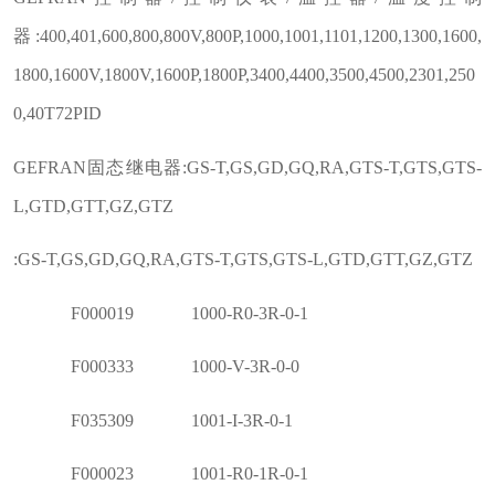
器:400,401,600,800,800V,800P,1000,1001,1101,1200,1300,1600,
1800,1600V,1800V,1600P,1800P,3400,4400,3500,4500,2301,250
0,40T72PID
GEFRAN固态继电器:GS-T,GS,GD,GQ,RA,GTS-T,GTS,GTS-
L,GTD,GTT,GZ,GTZ
:GS-T,GS,GD,GQ,RA,GTS-T,GTS,GTS-L,GTD,GTT,GZ,GTZ
F000019 1000-R0-3R-0-1
F000333 1000-V-3R-0-0
F035309 1001-I-3R-0-1
F000023 1001-R0-1R-0-1