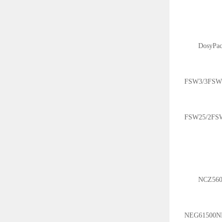
DosyPa
FSW3/3FSW4
FSW25/2FS
NCZ56
NEG61500N