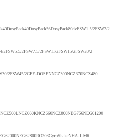
ck40DosyPack40DosyPack56DosyPack80dvFSW1.5/2FSW2/2
/2FSW5.5/2FSW7.5/2FSW11/2FSW15/2FSW20/2
W30/2FSW45/2CEE-DOSENNCZ300NCZ370NCZ480
0NCZ560LNCZ660KNCZ660NCZ800NEG756NEG61200
EG62000NEG62800RO203GyroShakeNHA-1-M6