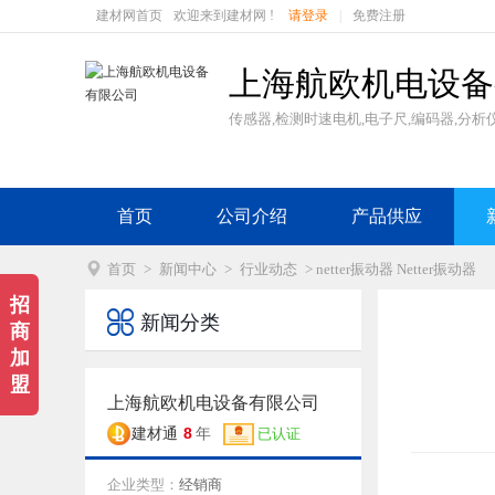
建材网首页
欢迎来到建材网 !
请登录
|
免费注册
上海航欧机电设备
传感器,检测时速电机,电子尺,编码器,分析仪
首页
公司介绍
产品供应

首页
>
新闻中心
>
行业动态
> netter振动器 Netter振动器
招

新闻分类
商
加
盟
上海航欧机电设备有限公司
8
建材通
年
已认证
企业类型：
经销商