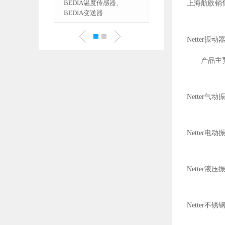
温度传感器、
VSE流量计、VSE传感器
上海航欧销售 N
送器
Netter振动
产品主
Netter
Netter电
Netter液
Netter不