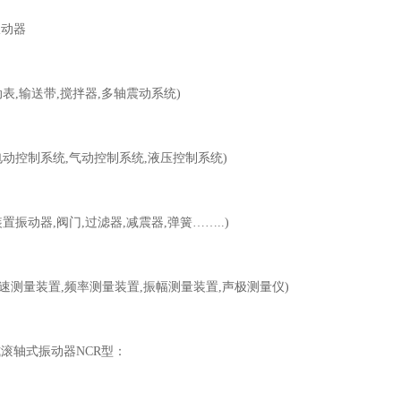
殊振动器
动表,输送带,搅拌器,多轴震动系统)
电动控制系统,气动控制系统,液压控制系统)
装置振动器,阀门,过滤器,减震器,弹簧……..)
速测量装置,频率测量装置,振幅测量装置,声极测量仪)
压式滚轴式振动器NCR型：