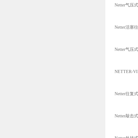
Netter气
Netter活
Netter气
NETTER-
Netter往
Netter敲