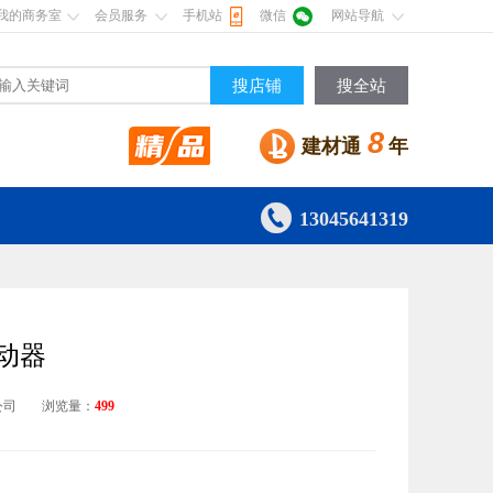
我的商务室
会员服务
手机站
微信
网站导航
搜店铺
搜全站
8
建材通
年

13045641319
振动器
公司
浏览量：
499