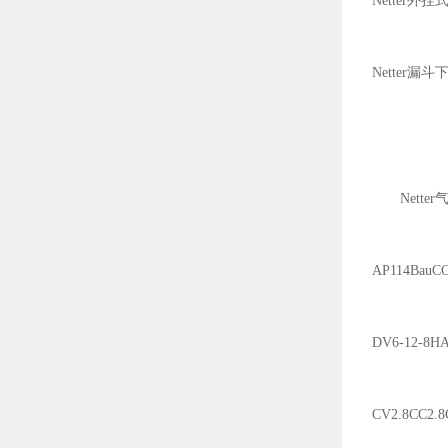
Netter外
Netter漏
Nett
AP114BauC
DV6-12-8H
CV2.8CC2.