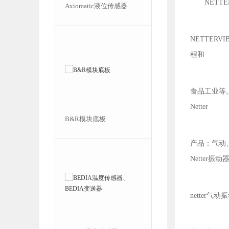
NETT
ic液位传感器
BEI旋转增量光电编码器
NETTER
程和
食品工业等。 
Netter
底板
AVCO止回阀、AVCO高性
能球阀
产品：气动
Netter振动
netter气动