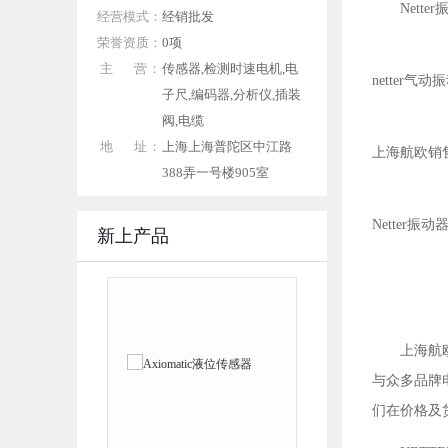
Nette
经营模式：
经销批发
荣誉资质：
0项
主 营：
传感器,检测时速电机,电
netter气动
子尺,编码器,分析仪,插装
阀,电缆
地 址：
上海上海普陀区中江路
上海航欧销售Ne
388弄一号楼905室
Netter振动
新上产品
上海航
与众多品牌
们在价格及