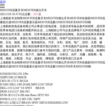
返回
MEISTER流量开关MEISTER液位开关
2021/12/6 10:37:05
点击数：
217
次
上海航欧专业销售MEISTER流量开关MEISTER液位开关MEISTER传感器MEISTER流
量指示器MEISTER流量显示器MEISTER流量计MEISTER开关MEISTER阀
上海航欧机电设备有限公司从事进口机电设备、仪器仪表等备品备件的销售，是经营
世界各地进口设备机电配件的企业。上海航欧公司与众多品牌电子元件供应商建立有
良好的合作关系，在欧美、日本等地形成了稳定的供应网络，良好的供应商关系和多
年的行业经验，使我们在价格及货期上有优势。经销产品供应的行业涉及冶金、钢
铁、石化、能源、航天、集装箱码头、汽车、水利、造纸、电厂、纺织、注塑、橡
胶、食品包装等。我们热忱地希望尽我们的努力，力争优惠的产品价格，供货周期以
及服务质量，能够为您解决进口备件方面的问题。进口产品主要有：传感器，检测时
速电机，接近开关，电子尺，编码器，控制器、分析仪，光纤，光栅，插装阀，电
缆，拖链，分配器，马达，减速机，继电器、缓冲器和进口五金等
上海航欧专业销售MEISTER流量开关MEISTER液位开关MEISTER传感器MEISTER流
量指示器MEISTER流量显示器MEISTER流量计MEISTER开关MEISTER阀
01XM2015XG15S 230v
1H9PU200-32 9H6UB
CB51-91-175-V-301324
D-6381 DKG-1/60 20-60L/MIN G3/4" DN20
DKG-1/15 G3/4" VA SPDT BRASS
DKM-1/4-G1/2″-MS-NO
DUM-28 G1/2 0-28L/min Brass SPST NO
DWM/A-12 G 1/2 MS CDC 160℃
RVO/U-2/28G1/2"BRASS SPDT ART.01XM2028XG15W