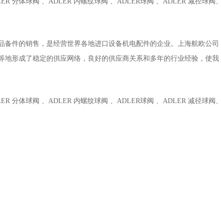
ER 分体球阀 、ADLER 内螺纹球阀 、ADLER球阀 、ADLER 减径球阀
品备件的销售，是经营世界各地进口设备机电配件的企业。上海航欧公司
等地形成了稳定的供应网络，良好的供应商关系和多年的行业经验，使我
ER 分体球阀 、ADLER 内螺纹球阀 、ADLER球阀 、ADLER 减径球阀