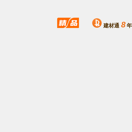
8
建材通
年