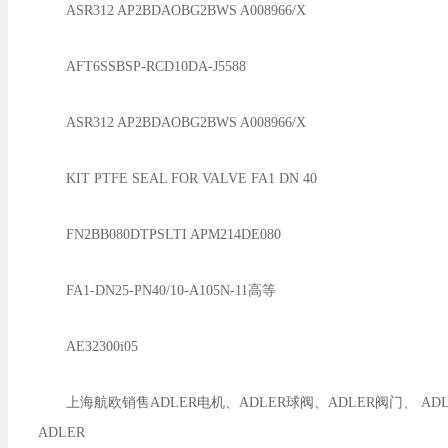
ASR312 AP2BDAOBG2BWS A008966/X
AFT6SSBSP-RCD10DA-J5588
ASR312 AP2BDAOBG2BWS A008966/X
KIT PTFE SEAL FOR VALVE FA1 DN 40
FN2BB080DTPSLTI APM214DE080
FA1-DN25-PN40/10-A105N-11高等
AE32300i05
上海航欧销售ADLER电机、ADLER球阀、ADLER阀门、 ADL
ADLER