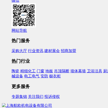
微信
网站导航
热门服务
采购大厅
行业资讯
建材展会
招商加盟
热门行业
陶瓷
精细化工
门窗
地板
吊顶隔断
墙体幕墙
卫浴洁具
厨
械设备
电工电气
安防
橱衣柜
更多服务
专题集锦
关注我们
投诉侵权