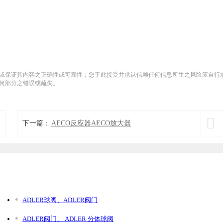
或保证其内容之正确性或可靠性；您于此接受并承认信赖任何信息所生之风险应自行
何部分之错误或疏失。

下一篇：
AECO反应器AECO放大器
ADLER球阀、ADLER阀门
ADLER阀门、 ADLER 分体球阀