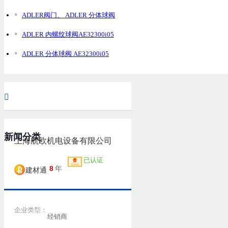
ADLER阀门、 ADLER 分体球阀
ADLER 内螺纹球阀AE32300i05
ADLER 分体球阀 AE32300i05

新闻分类
上海航欧机电设备有限公司
已认证
8
年
建材通
企业类型：
经销商