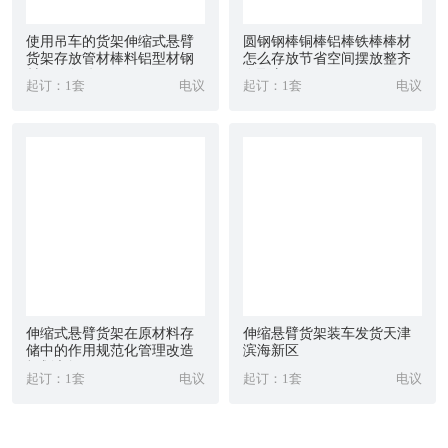
使用吊车的货架伸缩式悬臂
圆钢钢棒铜棒铝棒铁棒棒材
货架存放管材棒料铝型材钢
怎么存放节省空间摆放整齐
材圆钢角铁
存取方便
起订：1套
电议
起订：1套
电议
伸缩式悬臂货架在原材料存
伸缩悬臂货架装车发货天津
储中的作用规范化管理改造
滨海新区
规划车间
起订：1套
电议
起订：1套
电议