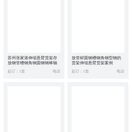
苏州张家港伸缩悬臂货架存
放管材圆钢槽钢角钢型钢的
放钢管槽钢角钢圆钢钢棒轴
货架伸缩悬臂货架案例
钢筋铜排
起订：1套
电议
起订：1套
电议