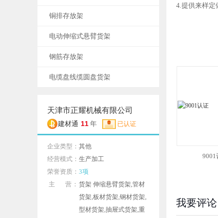
4.提供来样
铜排存放架
电动伸缩式悬臂货架
钢筋存放架
电缆盘线缆圆盘货架
天津市正耀机械有限公司
11
建材通
年
已认证
企业类型：
其他
900
经营模式：
生产加工
荣誉资质：
3项
主 营：
货架 伸缩悬臂货架,管材
货架,板材货架,钢材货架,
我要评论
型材货架,抽屉式货架,重