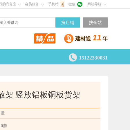
我的商务室
会员服务
手机站
微信
网站导航
搜店铺
搜全站
11
建材通
年

15122330031
放架 竖放铝板铜板货架
订量
10套