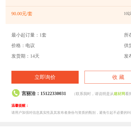
90.00元/套
10
最小起订量：1套
所
价格：电议
供货
发货期：14天
发布
立即询价
收 藏

宫丽洽：15122330031
（联系我时，请说明是从
建材网
看
温馨提醒：
请用户加强对信息真实性及其发布者身份与资质的甄别，避免引起不必要的