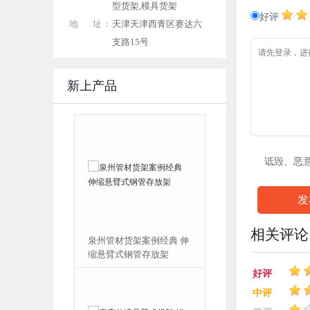
型货架,模具货架
好评
地 址：
天津天津西青区赛达六
支路15号
新上产品
诋毁、恶
发
相关评论
泉州管材货架案例经典 伸
河南立式板材货架 钢板存
缩悬臂式钢管存放架
放架 铝板立式存放架 铜板
架子
好评
中评