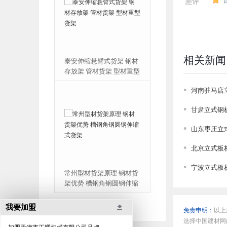
差评
相关新闻
泰安伸缩悬臂式货架 钢材
滨州板材货架 青岛钢板存
存放架 管材货架 型材重型
放架 山东铝板货架 烟台铝
货架
板架子
河南驻马店
甘肃立式钢
山东枣庄立
北京立式板
宁波立式板
常州型材货架原理 钢材货
昆山立式板材货架 铜板存
架优势 槽钢角钢圆钢伸缩
放架 铝板立式货架 钢板存
式货架
放架
我要加盟
免责申明：
以上
选择中国建材网