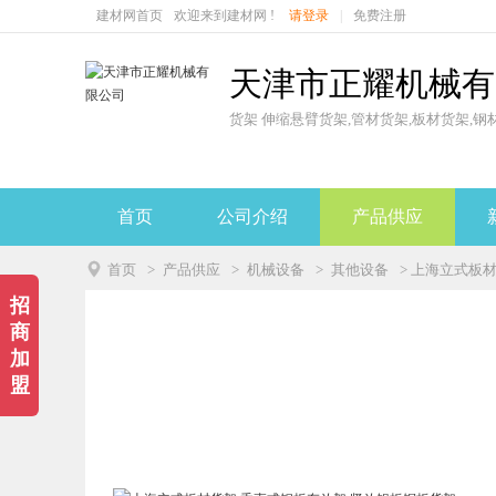
建材网首页
欢迎来到建材网 !
请登录
|
免费注册
天津市正耀机械有
货架 伸缩悬臂货架,管材货架,板材货架,钢
首页
公司介绍
产品供应

首页
>
产品供应
>
机械设备
>
其他设备
> 上海立式板
招
商
加
盟