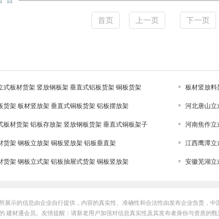
首页
上一页
下一页
立式板材货架 竖放钢板架 垂直式铝板货架 铜板货架
板材竖放料
板货架 板材竖放架 垂直式铜板货架 铝板摆放架
河北唐山立
式板材货架 铝板存放架 竖放钢板货架 垂直式铜板架子
河南焦作立
材货架 钢板立放架 铜板竖放架 铝板垂直架
江西鹰潭立
材货架 钢板立式架 铝板抽屉式货架 铜板竖放架
安徽芜湖立
所展示的信息由企业自行提供，内容的真实性、准确性和合法性由发布企业负责，中
的 建材通会员。友情提醒：请新老用户加强对信息真实性及其发布者身份与资质的甄