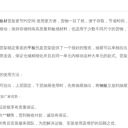
板材
货架更节约空间 使用更方便，
货物一目了然，便于存取，节省时间
移动；保持存储特殊高质量和敏感材料；也适用于少数不同尺寸的货物，可
货架
稳定垂直的
平板
托盘货架提供了一个很好的预览，抽屉可以单独拉出
类连选，保证仓储精细化并且在同一单元内移动这种大单元的款式。货架
的使用方法：
可拉出，上层固定，下层抽屉使用时，先将抽屉抽出，将
钢板
立放到抽屉
货架厂家优势：
产品皆能享有质量保证。
向**
销
售，货到验收付款，诚信有保证。
业的售后安装服务团队，为您解决运输、安装使用及维护的后顾之优。