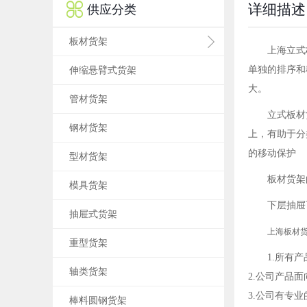

详细描述
供应分类
板材货架
上海立式
单独的排序和
伸缩悬臂式货架
大。
管材货架
立式板材
钢材货架
上，有助于分
的移动保护
型材货架
板材货架
模具货架
下层抽屉
抽屉式货架
上海板材
重型货架
1.所有
轴类货架
2.公司产品面
3.公司有专
棒料圆钢货架