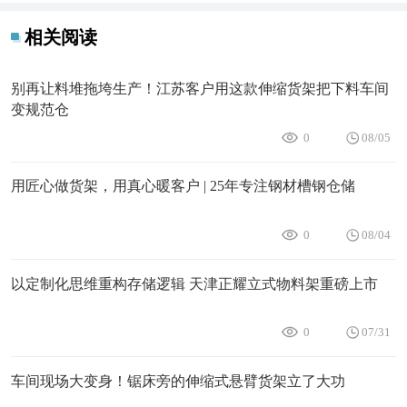
相关阅读
别再让料堆拖垮生产！江苏客户用这款伸缩货架把下料车间
变规范仓
0
08/05
用匠心做货架，用真心暖客户 | 25年专注钢材槽钢仓储
0
08/04
以定制化思维重构存储逻辑 天津正耀立式物料架重磅上市
0
07/31
车间现场大变身！锯床旁的伸缩式悬臂货架立了大功