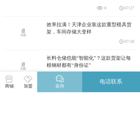
0
07/27
效率拉满！天津企业靠这款重型模具货
架，车间存储大变样
07/20
长料仓储也能“智能化”？这款货架让每
根钢材都有“身份证”
07/20
电话联系
商铺
加盟
咨询
伸缩悬臂货架和普通货架区别在哪？
07/15
下料车间货架乱成“麻”？伸缩悬臂货架
一招破解长料仓储难题！