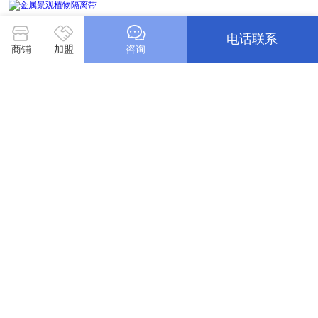
07/16
电话联系
商铺
加盟
咨询
波纹形植物分离带
07/16
金属庭院造景收边条
07/16
耐候钢植物划分隔离带
07/16
建材网首页
会员登录
免费注册