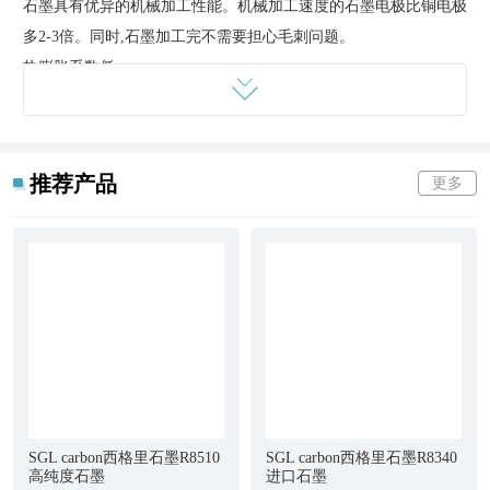
石墨具有优异的机械加工性能。机械加工速度的石墨电极比铜电极
多2-3倍。同时,石墨加工完不需要担心毛刺问题。
热膨胀系数低
铜的熔点是1080℃,而石墨是3650℃石墨的 CTE只有铜1/30。它是
即使在超高温的情况下性能也非常稳定。即便在铂电极的加工中,
石墨电极也有明显的优势。
推荐产品
更多
重量轻,密度低
为石墨的密度通常为1.7-1.9g/cm3的（铜为石墨的4-5倍）。与铜电
极相比,石墨电极将在此过程中减少机械负载。它更适合应用大型
模具。
良好的切削加工
与
金属材料
相比,石墨的体积设计为低。它具有优异的机械加工性
能。
超强的粘接效果
碎石墨可通过
粘合剂
被粘合,这节省了时间和材料成本。
SGL carbon西格里石墨R8510
SGL carbon西格里石墨R8340
优秀的电阻率
高纯度石墨
进口石墨