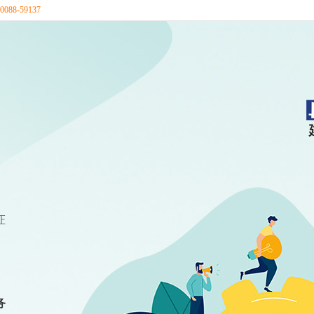
88-59137
证
务