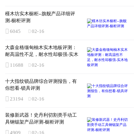
槿木坊实木橱柜--旗舰产品详细评
测-橱柜评测

6045
02-16

大森金格缅甸柚木实木地板评测：
耐高温性不足，耐水性却极强-实木
地板评测

11688
02-16

十大指纹锁品牌综合评测报告，有
你想看-锁具评测

23194
02-16

装修新武器！史丹利切割类手动工
具钢锯架产品评测-橱柜评测

4909
02-16
