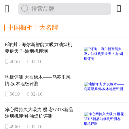


中国橱柜十大名牌
E评测：海尔新智能大吸力油烟机
要逆天？-油烟机评测

4056
02-16

地板评测 大友橡木——乌苏里风
情-实木地板评测

5619
02-16

净心网持久大吸力 樱花3731S新品
油烟机评测-油烟机评测

4960
02-16
