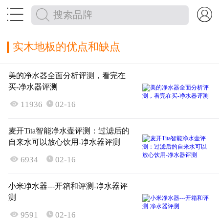


实木地板的优点和缺点
美的净水器全面分析评测，看完在
买-净水器评测

11936
02-16

麦开Tita智能净水壶评测：过滤后的
自来水可以放心饮用-净水器评测

6934
02-16

小米净水器---开箱和评测-净水器评
测

9591
02-16
