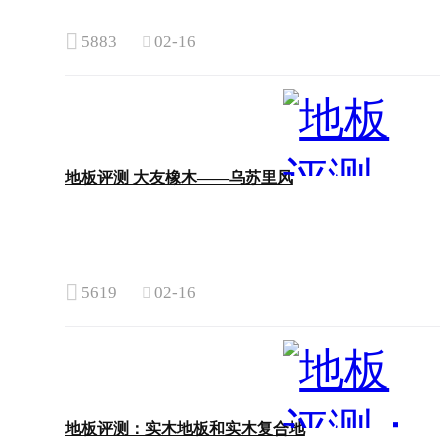

5883
02-16

地板评测 大友橡木——乌苏里风
情-实木地板评测

5619
02-16

地板评测：实木地板和实木复合地