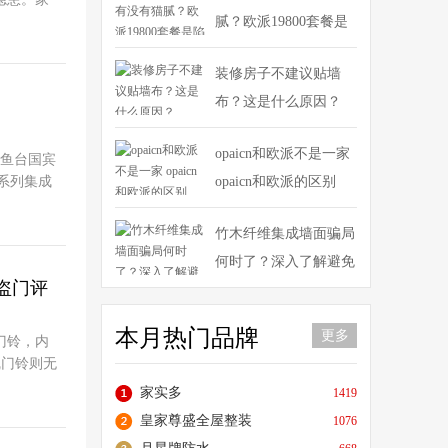
但是你是
腻？欧派19800套餐是
多，难道
陷阱吗？
就是配置
装修房子不建议贴墙
人们对健
布？这是什么原因？
式、卧
厨房空间相
嵌入式消
opaicn和欧派不是一家
钓鱼台国宾
产品都有
系列集成
opaicn和欧派的区别
寸
它无论是在
0mg/m3
歌A9系
竹木纤维集成墙面骗局
很少，也
集成灶上
何时了？深入了解避免
房会考虑
直达烟灶
，我们先
防盗门评
上当受骗
技术，当
，当手指
虑到的就
贴墙布好还是乳胶漆好
本月热门品牌
内率先将
更多
门铃，内
。如果盲
照明时，
看完你就有谱了
线门铃则无
橱柜尺
问题，让
不需要电
家实多
1419
错的嵌入
，可以有
能在门口响
铝包木设备 实木的铝
原则，高
皇家尊盛全屋整装
1076
彰显着智
铃渐渐消
包木是什么意思
现代厨房
畅吸风