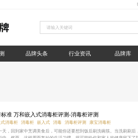
测
品牌头条
行业资讯
品牌库
标准 万和嵌入式消毒柜评测-消毒柜评测
入式消毒柜
消毒柜
嵌入式
消毒
消毒柜评测
康宝消毒柜
一天，回到家中烹调美食后，可能你还要想到饭后刷洗碗筷。当洗刷刷后
柜中。然而，这样周而复始的生活习惯，很可能给你和家人的健康留下了