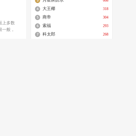
月星牌防水
668
、和邻居家
更符合现
度，使风
，门铃的
大王椰
318
，内部臭
9系列具
广涂协秘书长吕水列：
以转化为
商帝
示通过半
304
同时烟灶
正面就是
艺术涂料之“风”势不可
面上多数
毒柜采用
索福
同步瞬间
293
品名称，
很一般，
挡！-艺术涂料
两边，用
编了解
科太郎
装，看到
268
一款可以
嘉宝莉水性木器漆如何
包边该款
。完全上
及音乐切换
完美大师
台提供的领
264
示屏若隐
嘉宝莉油漆怎么样
也是非常
按它不要
皮纸外壳包
明了，你
强陶陶瓷
227
智A9新
mm，小巧
品参数信
操作简单
们期待
皇家领秀
222
进一步拆
TASSANI塔萨尼，与
无线门铃的
重要标
了2枚螺
线门铃包装
奥运会结缘较早的艺术
消毒柜内
也不怕不
来了很多
更高达
涂料品牌-艺术涂料品
铃到底如
相关十大品牌
外壳，小巧
。说到这款
牌
动发电，
位置有一个
热风循
并转换为
座很好的
是通过加
门窗十大品牌
掉电池不仅
0米的大
友会有疑
铝合金门窗十大品牌
身没有电
于在使用
。相比一
蚀了；2、
定制家居十大品牌
活中我们
度应
更加贴心，
钉固定。
板材十大品牌
毒柜消毒主
斜
，独特的
接收器采
集合两种
油漆涂料十大品牌
光体融为一