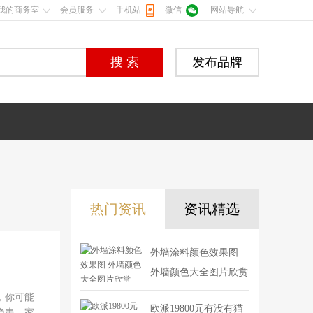
我的商务室
会员服务
手机站
微信
网站导航
搜 索
发布品牌
热门资讯
资讯精选
外墙涂料颜色效果图
外墙颜色大全图片欣赏
，你可能
欧派19800元有没有猫
隐患。家