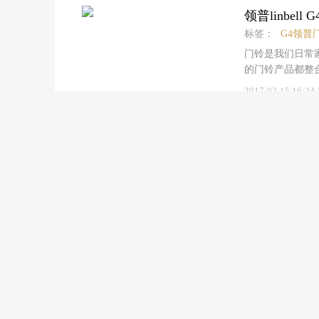
失在市场上）；
的设计精髓，使
道，利用进风口
领普linbe
的串扰，导致莫名
代厨房的审美。
道内阻力大大降
发射器居然不需
标签：
G4领普
氧发生器才能进
备智能芯控制系
电能并发射无线
门铃是我们日常
透明茶色中间面
一键联动，当需
领普科技的产品
的门铃产品都整
上下层面板垂直
开启吸烟系统，
特地注明了产品
更换电池不便，
拉丝不锈钢金属
2017-02-15 16:24:
到，它采用的是
发射端和接收端
自发电的无线门铃
消毒柜采用智能
进风设计，五位
背面则是接收器
普linbellG
若现，按键功能
安全的。据森歌
以为不需要电池就
装，包装正面印
只需轻轻一碰，
系列集成灶不只
玲珑。背面更简
息。去除抽屉式的
强效杀菌对于一
吧。网友评论
解，看到其他试
发射器和接收器插
准。万和嵌入式
丝，方便安装。
内包含有发射器
部设有两层不锈
会安装了。较后当
的便捷，考虑上比
7.2kg。这
何发电呢？官方
美观。发射器外观
消毒柜的核心技
超小体积的能量
圆形高光凹点，
环，受热也更加
电能，供给内部的
结合在一起。发
热方式还不能做
四大亮点
仅是省掉了电池
面积覆盖，并且
问了，什么是二
池，再怎么进水
螺钉安装时固定
星级消毒抗力一
Bmlink.com/brand/
官方宣传轻松2
的门铃安装在墙
≥20mg/m3消
商铺导流
安装音量键持续3
在瓷砖墙面或玻
要有两个消毒方
声光配合，适合