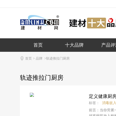
首页
十大品牌
产品评

首页
>
品牌
>轨迹推拉门厨房
轨迹推拉门厨房
定义健康厨房
标签：
消毒嵌
前言：当你劳累
就将碗筷放入橱