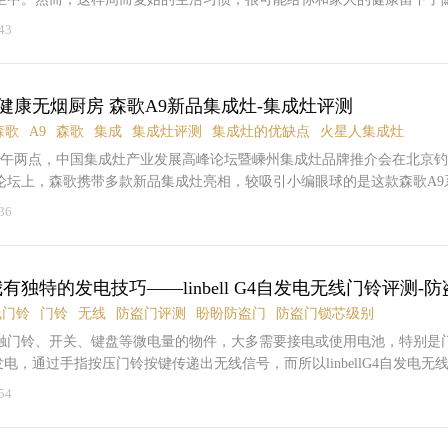
生死角？卫生间的马桶？还是厨房的水槽？或许你能想到更肮脏的地方，
43
吃饭用的碗筷，很可能残留更多的病菌。问题来了，市面上清洁用品有很
洁吗？其实，细菌要比你想象的还要强大，能够彻底KO它们的较好方法，
烘干等功能的家用设备。对了，消毒柜就是其中之一。小编了解到，随着
健康无烟厨房 森歌A9新品集成灶-集成灶评测
柜正逐渐成为家庭厨房的重要一部分，目前市场上的消毒柜主要款式有立
。其中，嵌入式消毒柜更受到消费者的欢迎。有数据表明，由于中国家庭
森歌
A9
森歌
集成
集成灶评测
集成灶的优缺点
火星人集成灶
毒柜容积在80L和100L产品较受消费者欢迎。为了更好地让网友了解到
4日下午两点，中国集成灶产业发展高峰论坛暨嵊州集成灶品牌推介会在北京
网将对万和新品嵌入式消毒柜进行深度评测，用较直观的方式去看看这款
论坛上，森歌携带多款新品集成灶亮相，较吸引小编眼球的是这款森歌A9
ZTD108E-5消毒方式臭氧容量108L控制方式微电脑式功率350W外型尺
列在现场的表现也是很不错的。在现场，我们看到A9的吸烟功能很强大，
36
5MM开孔尺寸590*650*445产品重量26KG内胆承重上层5kg，下层7kg臭氧浓度≥4
上都给我们高、大、上的感觉。精致时尚的外观多种功能于一身我们看到森
源类型220V~50Hz★时尚外观钢化面板很多网友对于嵌入式消毒柜接触
采用精致的灰黑搭配颜色设计，瞬间带给人一种高、大、上的感觉。整个
电需要提前预装，产品机身尺寸及橱柜尺寸做到完美贴合，所以开放式厨
气灶、下方是消毒柜，浑然于一体，看上去非常美观。主控HOME键一键
入式消毒柜就是其中之一。说到这款万和ZTD108E-5嵌入式消毒柜之前
有独特的发电技巧——linbell G4自发电无线门铃评测-
功能按键设计也是很巧妙，人性化的主控的HOME键，采用先进生物感知
细参数。产品外形尺寸（590mm×650mm×445mm)开孔尺寸
体温体征的物体在机器周围移动，主控HOME键会以呼吸的方式自动亮起
线门铃
门铃
无线
防盗门评测
盼盼防盗门
防盗门锁芯级别
50mm×445mm)为什么要了解产品的详细参数？正因为是嵌入式家电，首先考
，感应操作界面全亮显示。同时兼具创意的是它的滑屏风速调节，它在行业
触门铃、开关、键盘等微电量的物件，大多需要接电或使用电池，特别是
般来说，家中的整体橱柜都是定制的，所以高度、宽度、深度都大不相同
滑屏技术应用于风速控制方式，操作起来也是非常方便的。在使用油烟机
发电，通过手指按压门铃按键传递出无线信号，而所以linbellG4自发电无
电，很可能安装不了。将产品规格尺寸报给橱柜设计师或者测量一下家中
照明灯刺眼，而森歌这款采用准确的135°俯视角照明设计，解决了炫目的
通过按压门铃按键所产生的压力发电，传递出无线信号，门铃发射器再也
54
合安装要求。不锈钢金属提拉把手如果一切都OK！很高兴你能拥有一款不
术的先进和人性化。9A吸动力全面吸尽油烟吸油烟机独创的8°黄金角设计
上的门铃或多或少有这样或那样的问题：1、防盗门上的门铃声音超小只
款产品的外观吧，目前现代厨房设计风格，多以简洁的设计，少就是多的
程中油烟从锅边位置外溢的现象，又能避免锅内的热量损失，随意一处都
、普通的无线门铃需要经常换电池；3、接线复杂，需要摸索半天（这类门
简洁的水平线条，看起来富有光泽质感。这款万和嵌入式消毒柜正融合了
的气息。A9系列同时采用三段接力吸烟，杜绝油烟阻塞，森歌采用三段式