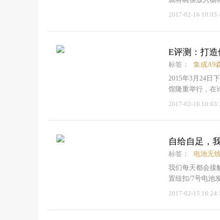
中哪里会出现卫
2017-02-16 10:03:
否会想到，经常
不能做的彻底清
一台具有杀菌、
E评测：打造
康的重视，消毒
式、嵌入式3种
标签：
集成A9
对紧凑，嵌入式消
2015年3月2
毒柜，万维家电
馆隆重举行，在
什么特点吧。万和
灶，原来A9系
2017-02-16 10:03:
650*599*44
外观上还是功能
消毒星级二星级电
列集成灶的外观
正因为嵌入式家
方是油烟机、燃
嵌入式家电，而嵌
自给自足，我
智能联动中间的
来看看这款产品的详
感知到带有生物
测
标签：
电池无
（590mm×6
触碰HOME键
我们每天都会接
是能否安装。一
当前流行的手机
置纽扣/7号电池
目购买嵌入式家
我们会担心它的
需那麻烦，其可
2017-02-15 16:24:
寸，看看是否符
小编不禁感叹技
池了。目前市场
式家电。说说这
效的杜绝炒菜过
自不必说了；2
光与亚光表面，
能化和高端科技