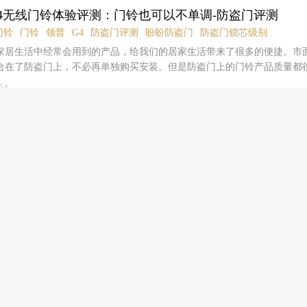
4、天气潮湿电池腐烂，顺带损坏门铃；5、主机发热，导致设备故障；6
用不锈钢嵌套钢化玻璃设计，既有金属质地又有玻璃的质感，嵌入式安装
导流板、风道内前倾导流壁和垂直冷凝壁三者之间，形成两个150°导烟角
ll G4无线门铃体验评测：门铃也可以不单调-防盗门评测
奇妙响。当看到领普科技研发生产的全新一代自发电无线门铃linbellG4
除此之外，这款新品还设置有门控开关和门控电磁锁，当门体完全闭合时
低，气流吸排更加顺畅，冷凝效果更佳。高大上智能芯控制系统森歌启智A
用电池，仅通过领普核心的动能发电技术，每按一次门铃按键的能量都可
门铃
门铃
领普
G4
防盗门评测
盼盼防盗门
防盗门锁芯级别
入工作状态，杜绝误操作，防止儿童玩耍。产品前机身右上角贴有爱心提
统，它的智能监控系统，实时监测电子防火墙工作状态，保障使用安全，
信号，感到很是诧异，此款产品到底如何呢，一起来看看吧。开箱包装盒
家居生活中经常会用到的产品，给我们的居家生活带来了很多的便捷。市
板，既能够看清柜中放了哪些餐具，又从整体上凸显出高端气质。这款消
要烹饪时，打开灶具开关，信号同步传递至智慧芯，控制系统发出指令，
logo和咱们试用平台的搞机试用贴纸包装盒侧面有领普科技的英文名及产
合在了防盗门上，不必再单独购买安装。但是防盗门上的门铃产品质量都
角度，能够与橱柜相互贴合，超大面板尺寸更加美观。在钢化玻璃面板的
即刻点火吸烟，生活无需等待。启智A9系列在现场正在进行烧水试验，小
特色“无需电池，省心环保”。包装盒背面则为产品的一些功能参数拆开包
声音又小，基本上成为了摆设。为了解决之一尴尬，今天小编为大家带来
包边。凸显产品的美观的同时，又提高了产品的耐用性。拉丝不锈钢金属
54
意大利原装进口的燃烧器，专门针对中国家庭炒菜要求设计，燃烧更强劲
设备及部分零部件。取出接收端，看到正面有2个按键，分别为音量大小
产品——领普LinbellG4自发电无线门铃。首先，感谢亿智蘑菇试用平
触控界面，更加容易识别的操控界面，一看就会用。触摸式按键操控，显
立体送气装置，不间断点火技术和精密点火安全熄火保护装置，使用起来
的插头及音响发射端非常简单，除了logo就一个凹槽，仿佛是在告诉大家
4无线门铃的试用机会，包装方面，领普LinbellG4自发电无线门铃采用了硬牛
也非常便捷。消毒、烘干、自动等三种模式随意切换，超大显示数字一看
领导介绍，森歌在下半年将会推出具备人机互动功能的新产品。看来森歌启
一定很厚，其实不然，发射器较厚的地方也才15mm，边框甚至低至7.8
有产品名称LOGO及外观简图，包装背面则印有产品的相关功能特点及产
剩下的事情就交给它了！该款消毒柜提供三种模式：消毒、烘干、自动★
外观高大上，内芯也是高大上的，那么它的使用效果表现怎么样呢？让我
单，似乎没啥内容拆开后看到很多卡扣点，由于担心太过于暴力，就没有
对不起没有相关信息
腰封，可以看到里面的包装盒，打开后可以看到领普LinbellG4自发电
台消毒柜来说，不管是嵌入式还是台式，消毒功效是考验产品质量好坏的
友有拆开，不少的电路板，简单的线圈环绕。领普细心的在包装盒中搭配
入式的放在里面，有效避免了运输中的损坏。领普LinbellG4自发电无
消毒柜采用多重消毒模式，杀菌效果显著，保护家人健康。独立筷架设计
同时还细心的准备了3M双面贴胶。随包装附带了一个用户引导手册，新手
，接收器，说明书，两颗膨胀螺钉及一片3M双面胶。配件的放置给安装带
钢层架，食品级不锈钢材质坚固耐用，上层承载力为5kg，而下层承载力
然是我们的大合照原理解析既然没有电池，那么linbellG4自发电无线门
较周全。领普LinbellG4自发电无线门铃发射器和接收器都采用了白色
样一来，不仅存放的碗碟更多，而且长时间使用，也不会导致不锈钢层架变形
宣传使用的是领普动能发电机，法拉第电磁感应定律的新生，使用平面运
尺寸为83mm*46mm*20mm，正面顶部印有产品外观LOGO，下方按压
术，首先它采用了热风循环消毒技术，独有的核心加热模式，真正的实现
收集模块完美替代电池，内部的发电模块将按压门铃时候的能量收集起来
十分简洁。从侧面可以看到发射器十分纤薄，按压盖有着一定坡度，与底
均匀。立体高温热风循环，直达柜内每个角落，消毒碗筷光亮无积水。只
无线模块发送无线信号。上手调试总结1、linbellG4自发电无线门铃省
射器采用自发电方式，免去了更换电池的繁琐，可以实现室外80米，室内3
到杀灭所有细菌。接下来，二星级臭氧消毒就可谓是双倍功效了。很多网
的成本，还额外的还来了很多意想不到的好处，比如的防水能力。由于本
有着很好的穿墙能力，实用便捷。发射器背部有一块可以拆卸的盖板，用
星级消毒呢？二星级代表消毒柜可有效杀灭乙肝病毒等顽固性病毒及细菌
，也不会对内部电路带来损坏。再也不用担心潮湿天气导致电池漏电、腐
。由于信号强度的缘故，不建议将发射器直接粘于金属质地表面。日常生
般的细菌，二星级消毒要求更高。单从臭氧消毒来说，一星级柜内臭氧浓
0万次的反复按压寿命，轻松用上二三十年无压力；3、独特的一键静音，
面上采用直接黏贴的方式并不牢固，所以在灰质墙面上安装时较好采用螺
毒时间≥30min；二星级柜内臭氧浓度应≥40mg/m3消毒时间≥60min。目前消
品牌曝光
口碑传播
资源倾
S可一键静音4、主机超低待机功率，更加安全、环保；5、25种和弦铃声
璃上使用时，发射器安装十分便捷，直接粘于表面就可以，便捷又牢固。
式，一就是高温消毒，再就是臭氧或臭氧紫外线消毒。万和嵌入式消毒柜
各类人群使用；6、铃声闪光，让你不再错过客人来访，接收器按键和发