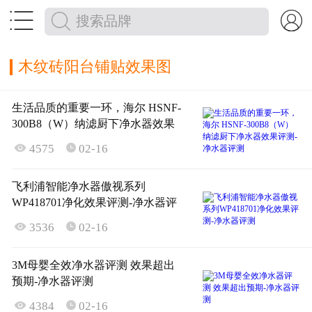


木纹砖阳台铺贴效果图
生活品质的重要一环，海尔 HSNF-
300B8（W）纳滤厨下净水器效果
评测-净水器评测

4575
02-16

飞利浦智能净水器傲视系列
WP418701净化效果评测-净水器评
测

3536
02-16

3M母婴全效净水器评测 效果超出
预期-净水器评测

4384
02-16
