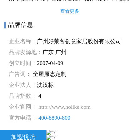
质、生产制造等领域精益求精：签约中国国家大
查看更多
剧院总设计师保罗·安德鲁为好莱客品牌形象代言
品牌信息
人与设计总顾问；邀请中国家具设计德国红点奖
企业名称：
广州好莱客创意家居股份有限公司
获得者吴作光等为好莱客设计产品；行业内率先
品牌发源地：
广东 广州
采用领先的“基材甲醛零添加”原态环保板材；从
创立时间：
2007-04-09
德国、意大利、加拿大等国家引进世界一流的 “智
广告词：
全屋原态定制
造系统”……确保每一个风格的设计水准，每一块
企业法人：
沈汉标
板材的环保品质，每一款产品的精湛工艺。
品牌指数：
4
作为“原态生活”的倡导者，好莱客不仅为顾客贡
企业官网： http://www.holike.com
献“原态”环保产品，更带来一种自然、简约、健
官方电话：
400-8890-800
康的生活方式，以及“还原生活本质”的设计理念
及作品。对于顾客而言，“原态”可以理解是“健康
加盟优势