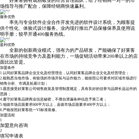
好莱客拥有成熟敬业的经营管理团队，给予经销商一对一的市
场指导与推广配合，保障经销商快速赢利。
服务优势
率先与专业软件企业合作开发先进的软件设计系统，为顾客提
供个性化、体验式设计服务。业内现行推出产品保修保养及使用说
明手册；较早开通400服务热线。
盈利优势
全新的创新商业模式，强有力的产品研发，产能确保了好莱客
在市场的持续竞争力及盈利能力，一场促销活动带来200单以上的店
面比比皆是。
加盟条件
1.认同好莱客品牌企业文化及经营理念，认同好莱客品牌企业文化及经营理念；
2.能熟悉当地市场，有较强的市场开拓与运作能力，能按照公司要求对区域市场进行
销售分析、市调及拓展计划；
3.愿意接受好莱客公司销售政策及管理制度规定，具有良好的信誉与品牌长远运作的
思路；
4.遵守好莱客品牌商业信息秘密，不擅自泄漏各种信息予第三者；
5.地级市场店面要求600平方以上，县级市场店面要求400平方以上；
6.严格按照好莱客统一VI标准装修。
加盟流程
1
加盟意向咨询
2
填写申请表