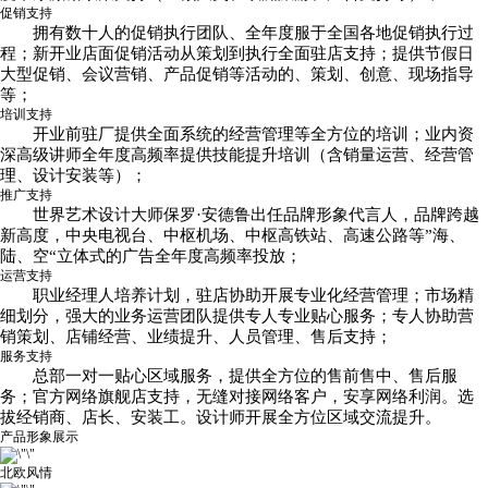
促销支持
拥有数十人的促销执行团队、全年度服于全国各地促销执行过
程；新开业店面促销活动从策划到执行全面驻店支持；提供节假日
大型促销、会议营销、产品促销等活动的、策划、创意、现场指导
等；
培训支持
开业前驻厂提供全面系统的经营管理等全方位的培训；业内资
深高级讲师全年度高频率提供技能提升培训（含销量运营、经营管
理、设计安装等）；
推广支持
世界艺术设计大师保罗·安德鲁出任品牌形象代言人，品牌跨越
新高度，中央电视台、中枢机场、中枢高铁站、高速公路等”海、
陆、空“立体式的广告全年度高频率投放；
运营支持
职业经理人培养计划，驻店协助开展专业化经营管理；市场精
细划分，强大的业务运营团队提供专人专业贴心服务；专人协助营
销策划、店铺经营、业绩提升、人员管理、售后支持；
服务支持
总部一对一贴心区域服务，提供全方位的售前售中、售后服
务；官方网络旗舰店支持，无缝对接网络客户，安享网络利润。选
拔经销商、店长、安装工。设计师开展全方位区域交流提升。
产品形象展示
北欧风情