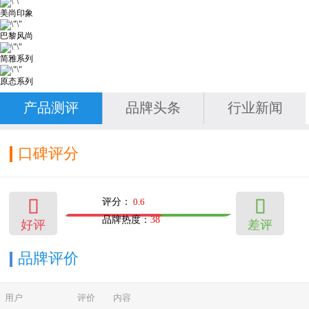
美尚印象
巴黎风尚
简雅系列
原态系列
产品测评
品牌头条
行业新闻
口碑评分


评分：
0.6
品牌热度：
38
好评
差评
11
9
品牌评价
用户
评价
内容