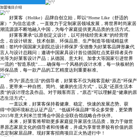
的原态生活方式”。
加盟项目介绍
一直以来，好莱客保持着健康、稳定、快速的发
好莱客（Holike）品牌自创立始，即以“Home Like（舒适的
展态势。不仅担任全国工商联衣柜专委会执行会
家）” 为信念追求，一直致力于定制家居领域发展，将世界时尚家居
潮流源源不断地融入中国，为每个家庭提供更具品质的生活方式。
长、中国衣柜品牌联盟主席，获得“中国环境标志
好莱客秉承“以原创定义设计，以可持续经营未来”的经营理
念，在设计研发、技术创新、环保品质、生产制造等领域精益求
认证产品”、“低碳环保品牌”等众多荣誉，更荣膺
精：签约中国国家大剧院总设计师保罗·安德鲁为好莱客品牌形象代
言人与设计总顾问；邀请中国家具设计首位德国红点奖获得者吴作
2015年意大利米兰世博会中国企业联合馆战略合
光等为好莱客设计产品；从德国、意大利、加拿大等国家引进世界
一流的 “智造系统”……确保每一个风格的设计水准，每一块板材的
作伙伴。
环保品质，每一款产品的工艺精度达到重要标准。
未来，好莱客将帮助更多家庭提升家居生活品
作为“原态生活”的倡导者，好莱客不仅为顾客贡献“原态”环保产
质，致力于做世界原态家居文化的倡导者和传播
品，更带来一种自然、简约、健康的生活方式”，以及“还原生活本
质”的设计理念及作品。对于顾客而言，“原态”可以理解是“健康的原
者，并成为享誉世界更具价值的原态定制家居品
态生活方式”。
一直以来，好莱客保持着健康、稳定、快速的发展态势。获
牌。
得“中国环境标志认证产品”、“低碳环保品牌”等众多荣誉，更荣膺
2015年意大利米兰世博会中国企业联合馆战略合作伙伴。
未来，好莱客将帮助更多家庭提升家居生活品质，致力于做世
界原态家居文化的倡导者和传播者，并成为享誉世界较有价值的原
态定制家居品牌。现好莱客招商项目正火热进行中！