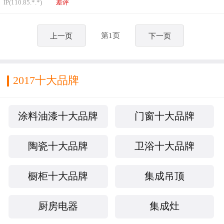
IP(110.85.*.*)
差评
务，从心出发，以我们的用心、热心，换取消费
者的放心、开心。
第1页
上一页
下一页
在未来，东鹏将继续传承中国陶瓷文化，持续创
新，致力于帮助设计师实现梦想，提升消费者生
活品位，打造民族品牌，为中国建陶行业做出新
2017十大品牌
的贡献。
涂料油漆十大品牌
门窗十大品牌
陶瓷十大品牌
卫浴十大品牌
橱柜十大品牌
集成吊顶
厨房电器
集成灶