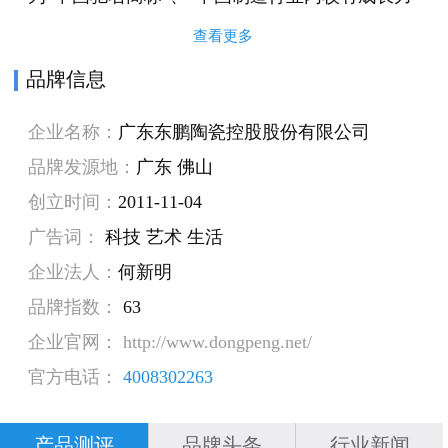
自主品牌企业”、“中国500较有价值品牌”、“中国
查看更多
建筑陶瓷行业标志性品牌”、“广东省标志性品
品牌信息
牌”、“广东省著名商标”、“广东省高新技术企
企业名称：
广东东鹏陶瓷控股股份有限公司
业”、“广东省专利试点企业”、“广东省百强民营企
品牌发源地：
广东 佛山
业”等。
创立时间：
2011-11-04
东鹏以品质铸就品牌、科技推动品牌、口碑传播
广告词：
科技 艺术 生活
品牌为宗旨，引进世界先进的设备及技术，经自
企业法人：
何新明
主研发，先后获得国家专利技术192项，成功研发
品牌指数：
63
了多项新技术填补了行业空白；成功推出“金花米
企业官网： http://www.dongpeng.net/
黄”、“天山石”、“银河石”、“飞天石”、“砂岩
官方电话：
4008302263
石”、“珊瑚玉”等受消费者推崇的新产品，掀起全
国“一片黄”与“一片白”的装饰潮流；领先推出代表
产品测评
品牌头条
行业新闻