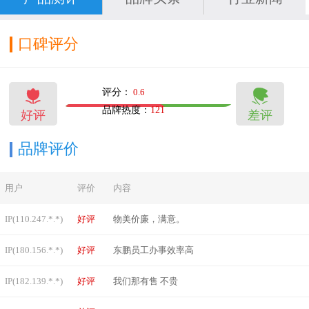
中国乃至国际优质技术的“卡拉拉”、“洞石”、“天
源石”等产品，同时把现代高新技术产品和东方陶
口碑评分
瓷文化结合起来，融入人们的艺术生活，缔造了
家居文化空间、时尚商用空间、整体厨卫空间、


评分：
0.6
工业品展示空间、外墙干挂空间及整体卫浴生活
品牌热度：
121
好评
差评
19
15
馆等灵性空间，引领着行业潮流。东鹏产品被广
泛应用于北京奥运会比赛场馆、国家大剧院、中
品牌评价
华世纪坛等全国上万个知名工程，成为消费者和
用户
评价
内容
装饰行业人士推崇的品牌。
东鹏建立了遍布全国的1156家五星服务站，组建
IP(110.247.*.*)
好评
物美价廉，满意。
了近20000人的“阳光天使”服务队伍，为消费者提
IP(180.156.*.*)
好评
东鹏员工办事效率高
供全程、全方位、五星级的产品服务和家装解决
IP(182.139.*.*)
好评
我们那有售 不贵
方案。2007年，五星服务，全面升级，尊贵服