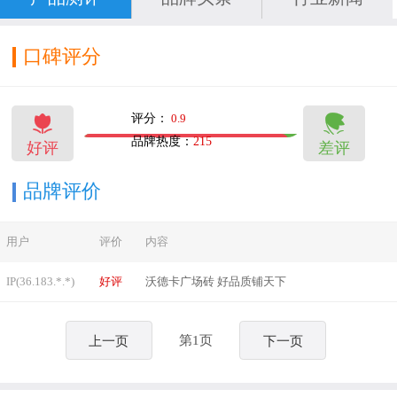
口碑评分


评分：
0.9
品牌热度：
215
好评
差评
90
11
品牌评价
用户
评价
内容
IP(36.183.*.*)
好评
沃德卡广场砖 好品质铺天下
第1页
上一页
下一页