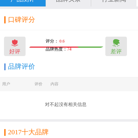
口碑评分


评分：
0.6
品牌热度：
74
好评
差评
10
6
品牌评价
用户
评价
内容
对不起没有相关信息
2017十大品牌