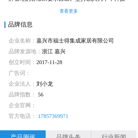
创新，公司全体同仁积极创导。并努力实践现代
查看更多
化经营理念，同舟共济，营造一个技术进步。 公
品牌信息
司拥有6条全自动生产线，采用ISO-9001标准质量
企业名称：
嘉兴市福士得集成家居有限公司
管理体系，竹木纤维新型材料年产量达数百万平
品牌发源地：
浙江 嘉兴
方米。福士得系列产品，通过了国家建筑材料测
创立时间：
2017-11-28
试中心，国家化学建筑材料测试中心，国家建筑
广告词：
防火产品安全质量监督检查中心等权威机构检
企业法人：
刘小龙
测，达到了优等标准，并获得国家环保标准和环
品牌指数：
56
境等级认证。 展望未来，福士得将一如既往地保
企业官网：
持真我本色，立足浙江地区，整合市场经验，辐
官方电话：
17857369971
射全国，在装饰材料管理专业化的道路上成就极
富特色的福士得品牌。
产品测评
品牌头条
行业新闻